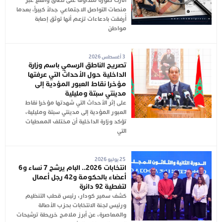
أثارت صورة متداولة على نطاق واسع عبر
منصات التواصل الاجتماعي جدلاً كبيراً، بعدما
أُرفقت بادعاءات تزعم أنها توثق إصابة
مواطن
3 أغسطس 2026
تصريح الناطق الرسمي باسم وزارة
الداخلية حول الأحداث التي عرفتها
مؤخرا نقاط العبور المؤدية إلى
مدينتي سبتة ومليلية
على إثر الأحداث التي شهدتها مؤخرا نقاط
العبور المؤدية إلى مدينتي سبتة ومليلية،
تؤكد وزارة الداخلية أن مختلف المعطيات
التي
25 يوليو 2026
انتخابات 2026.. البام يرشح 7 نساء و6
أعضاء بالحكومة و42 رجل أعمال
لتغطية 92 دائرة
كشف سمير كودار، رئيس قطب التنظيم
ورئيس لجنة الانتخابات بحزب الأصالة
والمعاصرة، عن أبرز ملامح خريطة ترشيحات