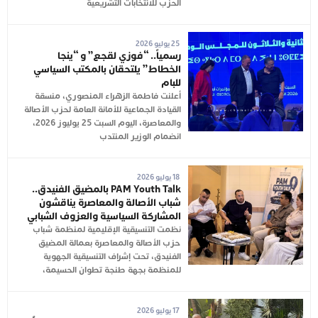
الحزب للانتخابات التشريعية
25 يوليو 2026
رسمياً.. “فوزي لقجع” و “ينجا
الخطاط” يلتحقان بالمكتب السياسي
للبام
أعلنت فاطمة الزهراء المنصوري، منسقة
القيادة الجماعية للأمانة العامة لحزب الأصالة
والمعاصرة، اليوم السبت 25 يوليوز 2026،
انضمام الوزير المنتدب
18 يوليو 2026
PAM Youth Talk بالمضيق الفنيدق..
شباب الأصالة والمعاصرة يناقشون
المشاركة السياسية والعزوف الشبابي
نظمت التنسيقية الإقليمية لمنظمة شباب
حزب الأصالة والمعاصرة بعمالة المضيق
الفنيدق، تحت إشراف التنسيقية الجهوية
للمنظمة بجهة طنجة تطوان الحسيمة،
17 يوليو 2026