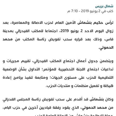
شمال بريس
كتب في 2 يونيو 2019 - 7:10 م
ترأس
حكيم بنشماش
الأمين العام لحزب الاصالة والمعاصرة، بعد
زوال اليوم الاحد 2 يونيو 2019، اجتماعا للمكتب الفيدرالي بمدينة
فاس، وذلك بعد قراره سحب تفويض رئاسة المكتب من
محمد
الحموتي
.
ويتضمن جدول أعمال اجتماع المكتب الفيدرالي، تقييم مجريات و
تداعيات اجتماع اللجنة التحضيرية للمؤتمر؛ التداول بشأن الوضعية
التنظيمية للحزب على مستوى الجهات؛ ومتابعة تنفيذ برنامج إعادة
هيكلة و تفعيل منظمات و منتديات الحزب.
وكان
بنشماش
قد أقدم على سحب تفويض رئاسة المجلس الفدرالي
من
محمد الحموتي
، الذي يقود رفقة قياديين آخرين في حزب البام،
حملة للإطاحة ببنشماش من الامانة العامة للحزب.