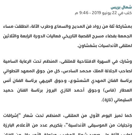
شمال بريس
كتب في 22 يونيو 2019 - 9:46 م
بمشاركة ثلة من رواد فن المديح والسماع وطرب الآلة، انطلقت مساء
الجمعة بفضاء مسرح القصبة التاريخي فعاليات الدورة الرابعة والثلاثين
لملتقى الأندلسيات بشفشاون.
وشارك في السهرة الافتتاحية للملتقى، المنظم تحت الرعاية السامية
لصاحب الجلالة الملك محمد السادس، كل من جوق المعهد التطواني
برئاسة الفنان المهدي الشعشوع، وجوق البريهي برئاسة الفنان أنس
العطار (فاس) وجوق أحمد التازي البروز برئاسة الفنان حميد
السليماني (تازة).
كما تميز اليوم الأول من الملتقى، المنظم تحت شعار “إشراقات
وتجليات من الموسيقى الأندلسية”، بتكريم عدد من الأعلام البارزة
لطرب الآلة على صعيد شمال المغرب، ويتعلق الأمر بكل من الفنان