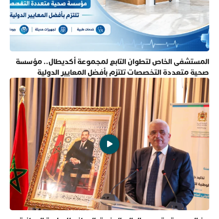
المستشفى الخاص لتطوان التابع لمجموعة أكديطال.. مؤسسة
صحية متعددة التخصصات تلتزم بأفضل المعايير الدولية