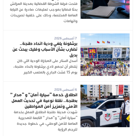
فتحت فرقة الشرطة القضائية بمدينة العرائش
بحثا قضائيا بموجب تعليمات صادرة عن النيابة
العامة المختصة، وذلك على خلفية تصريحات
واتهامات
7 أغسطس 2026
برشلونة يلغي ودية اتحاد طنجة..
تضارب بشأن الأسباب وفليك يبحث عن
بديل
أُسدل الستار على المباراة الودية التي كان
يُنتظر أن تجمع نادي برشلونة باتحاد طنجة،
يوم 15 غشت الجاري بالملعب الكبير
6 أغسطس 2026
انطلاق خدمة “سيارة أمان” و “مدار ”
بطنجة.. نقلة نوعية في تحديث العمل
الأمني وتعزيز أمن المواطنين
شهدت مدينة طنجة انطلاق العمل بخدمة
“سيارة أمان” و”مدار ” التابعة للمديرية
العامة للأمن الوطني، في خطوة جديدة
تترجم الرؤية