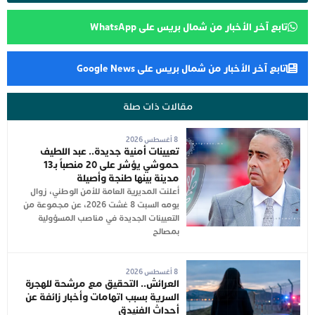
تابع آخر الأخبار من شمال بريس على WhatsApp
تابع آخر الأخبار من شمال بريس على Google News
مقالات ذات صلة
8 أغسطس 2026
تعيينات أمنية جديدة.. عبد اللطيف
حموشي يؤشر على 20 منصباً بـ13
مدينة بينها طنجة وأصيلة
أعلنت المديرية العامة للأمن الوطني، زوال
يومه السبت 8 غشت 2026، عن مجموعة من
التعيينات الجديدة في مناصب المسؤولية
بمصالح
8 أغسطس 2026
العرائش.. التحقيق مع مرشحة للهجرة
السرية بسبب اتهامات وأخبار زائفة عن
أحداث الفنيدق