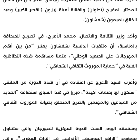
المختار المفرج (تطوان) والفنانة أمينة زيزون (القصر الكبير) وعبد
الخالق بنميمون (شفشاون).
وأكد وزير الثقافة والاتصال، محمد الأعرج، في تصريح للصحافة
بالمناسبة، أن ملتقيات أندلسية بشفشاون يعتبر “من بين أهم
المهرجانات على الصعيد الوطني”، مثمنا مساهمة هذه التظاهرة
الفنية في “حماية الموروث الثقافي الشفاهي”.
وأعرب السيد الأعرج عن اعتقاده في أن هذه الدورة من الملتقى
“ستكون لها بصمات أكيدة”، مبرزا في هذا السياق استضافة “العديد
من المبدعين والمهتمين بالصرح المتعلق بصيانة الموروث الثقافي
الشفاهي”.
وستنعقد اليوم السبت الندوة المركزية للمهرجان والتي ستتناول
موضوع “الرافد الموسيقي الأندلسي في التراث المغربي”، والتي