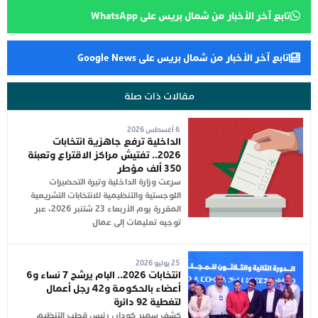
تابع آخر الأخبار من شمال بريس على WhatsApp
تابع آخر الأخبار من شمال بريس على Google News
مقالات ذات صلة
6 أغسطس 2026
الداخلية ترفع جاهزية انتخابات
2026.. تفتيش مراكز الاقتراع وتعبئة
350 ألف مؤطر
سرعت وزارة الداخلية وتيرة التحضيرات
اللوجستية والتنظيمية للانتخابات التشريعية
المقررة يوم الأربعاء 23 شتنبر 2026، عبر
توجيه تعليمات إلى عمال
25 يوليو 2026
انتخابات 2026.. البام يرشح 7 نساء و6
أعضاء بالحكومة و42 رجل أعمال
لتغطية 92 دائرة
كشف سمير كودار، رئيس قطب التنظيم