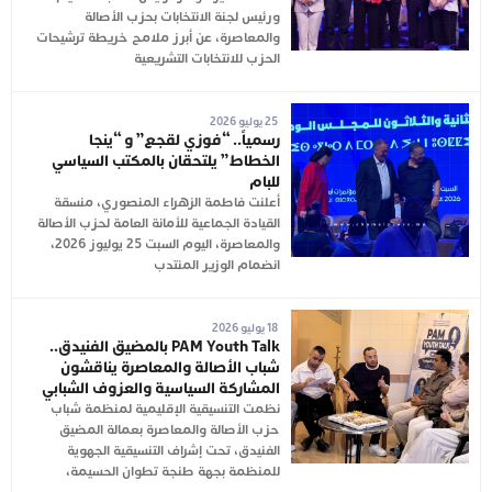
ورئيس لجنة الانتخابات بحزب الأصالة
والمعاصرة، عن أبرز ملامح خريطة ترشيحات
الحزب للانتخابات التشريعية
25 يوليو 2026
رسمياً.. “فوزي لقجع” و “ينجا
الخطاط” يلتحقان بالمكتب السياسي
للبام
أعلنت فاطمة الزهراء المنصوري، منسقة
القيادة الجماعية للأمانة العامة لحزب الأصالة
والمعاصرة، اليوم السبت 25 يوليوز 2026،
انضمام الوزير المنتدب
18 يوليو 2026
PAM Youth Talk بالمضيق الفنيدق..
شباب الأصالة والمعاصرة يناقشون
المشاركة السياسية والعزوف الشبابي
نظمت التنسيقية الإقليمية لمنظمة شباب
حزب الأصالة والمعاصرة بعمالة المضيق
الفنيدق، تحت إشراف التنسيقية الجهوية
للمنظمة بجهة طنجة تطوان الحسيمة،