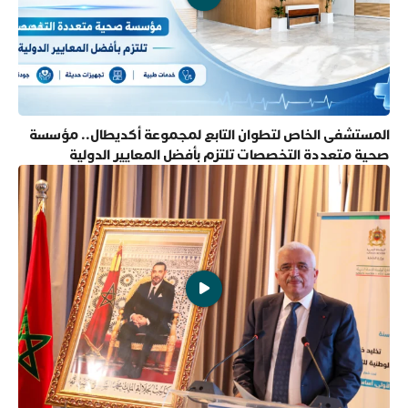
المستشفى الخاص لتطوان التابع لمجموعة أكديطال.. مؤسسة
صحية متعددة التخصصات تلتزم بأفضل المعايير الدولية