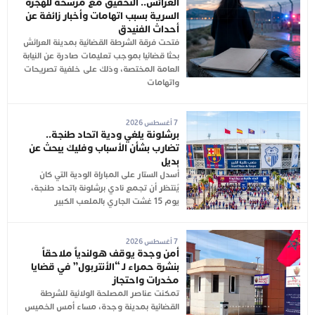
العرائش.. التحقيق مع مرشحة للهجرة
السرية بسبب اتهامات وأخبار زائفة عن
أحداث الفنيدق
فتحت فرقة الشرطة القضائية بمدينة العرائش
بحثا قضائيا بموجب تعليمات صادرة عن النيابة
العامة المختصة، وذلك على خلفية تصريحات
واتهامات
7 أغسطس 2026
برشلونة يلغي ودية اتحاد طنجة..
تضارب بشأن الأسباب وفليك يبحث عن
بديل
أُسدل الستار على المباراة الودية التي كان
يُنتظر أن تجمع نادي برشلونة باتحاد طنجة،
يوم 15 غشت الجاري بالملعب الكبير
7 أغسطس 2026
أمن وجدة يوقف هولندياً ملاحقاً
بنشرة حمراء لـ “الأنتربول” في قضايا
مخدرات واحتجاز
تمكنت عناصر المصلحة الولائية للشرطة
القضائية بمدينة وجدة، مساء أمس الخميس