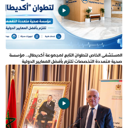
المستشفى الخاص لتطوان التابع لمجموعة أكديطال.. مؤسسة
صحية متعددة التخصصات تلتزم بأفضل المعايير الدولية