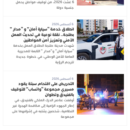
6 غشت 2026، من توقيف مواطن يحمل
جنسية دولة
6 أغسطس 2026
انطلاق خدمة “سيارة أمان” و “مدار ”
بطنجة.. نقلة نوعية في تحديث العمل
الأمني وتعزيز أمن المواطنين
شهدت مدينة طنجة انطلاق العمل بخدمة
“سيارة أمان” و”مدار ” التابعة للمديرية
العامة للأمن الوطني، في خطوة جديدة
تترجم الرؤية
6 أغسطس 2026
التحريض على اقتحام سبتة يقود
مسيري مجموعة “واتساب” للتوقيف
بالفنيدق وتطوان
أوقفت عناصر الدرك الملكي بالفنيدق، في
إطار الجهود الرامية إلى مكافحة الهجرة غير
النظامية، شخصين يشتبه في إشرافهما على
مجموعة