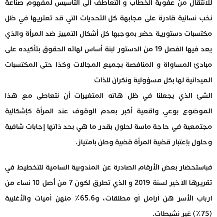
للانتقال من عفوية الخطاب و التعاطف الى التأسيس لمفهوم صناعة
نخب نسائية قادرة على مجابهة كل التحديات التي قد تعتريها في ظل
مكتسبات دستورية حضر بموجبها كل أشكال التمييز ضد المرأة والذي
يعد فيها الفصل 19 من الدستور لبنة أساس لهاته الحقوق بتأكيده على
مبادئ المساواة و المنافصة بجميع المجالات وكذا حتى المكتسبات
الميدانية لها بكل مسؤولية ونكران للذات
الشئ الذي يجعلنا في ظل هاته المتغيرات أن نتعاطى مع هذا
الموضوع بوعي واقعية أكبر بعدم الوقوف عند المرأة كإشكالية
مجتمعية في حاجة ماسة لحلول بقدر ما هي بحد ذاتها إجابات شافية
وحلول بإعتبار قضية المرأة قضية وطن بامتياز.
فباستحضار بعض الأرقام الصادرة عن المندوبية السامية للتخطيط في
تقريرها الأخير لسنة 2019 و الذي تطرق لكون 7 من أصل 10 نساء من
أرباب الأسر هن أرامل أو مطلقات، و65.6٪ منهن أميات والأغلبية
(75٪) غير نشيطات.