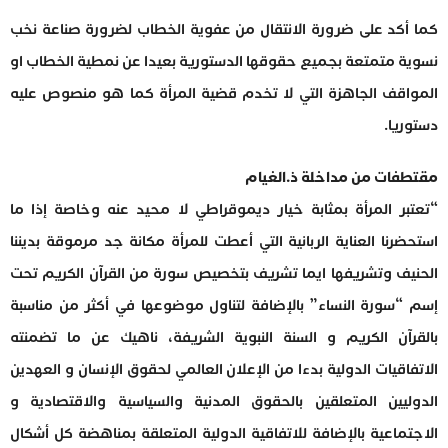
كما أكد على ضرورة الانتقال من عفوية الخطاب لضرورة صناعة نخب
نسوية متمتعة بجميع حقوقها الدستورية بعيدا عن نمطية الخطاب او
المواقف الجاهزة التي لا تخدم قضية المرأة كما هو منصوص عليه
دستوريا.
مقتطفات من مداخلة ذ.الغيام
“تعتبر المرأة بمثابة خيار ديموقراطي لا محيد عنه وخاصة إذا ما
استحضرنا العناية الربانية التي أعطت للمرأة مكانة جد مرموقة بديننا
الحنيف وتشريفها ايما تشريف بتخصيص سورة من القرآن الكريم تحت
إسم “سورة النساء” بالإضافة لتناول موضوعها في أكثر من مناسبة
بالقرآن الكريم و السنة النبوية الشريفة، ناهيك عن ما تضمنته
الاتفاقيات الدولية بدءا من الإعلان العالمي لحقوق الإنسان و العهدين
الدوليين المتعلقين بالحقوق المدنية والسياسية والاقتصادية و
الاجتماعية بالإضافة للاتفاقية الدولية المتعلقة بمناهضة كل أشكال