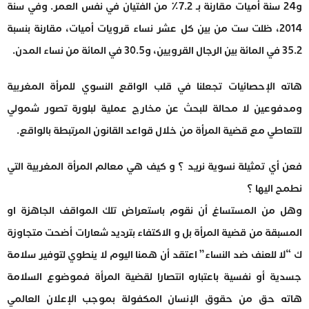
و24 سنة أميات مقارنة بـ 7.2٪ من الفتيان في نفس العمر. وفي سنة
2014، ظلت ست من بين كل عشر نساء قرويات أميات، مقارنة بنسبة
35.2 في المائة بين الرجال القرويين، و30.5 في المائة من نساء المدن.
هاته الإحصائيات تجعلنا في قلب الواقع النسوي للمرأة المغربية
ومدفوعين لا محالة للبحث عن مخارج عملية لبلورة تصور شمولي
للتعاطي مع قضية المرأة من خلال قواعد القانون المرتبطة بالواقع.
فعن أي تمثيلة نسوية نريد ؟ و كيف هي معالم المرأة المغربية التي
نطمح اليها ؟
وهل من المستساغ أن نقوم باستعراض تلك المواقف الجاهزة او
المسبقة من قضية المرأة بل و الاكتفاء بترديد شعارات أضحت متجاوزة
ك “لا للعنف ضد النساء” اعتقد أن همنا اليوم لا ينطوي لتوفير سلامة
جسدية أو نفسية باعتباره انتصارا لقضية المرأة فموضوع السلامة
هاته حق من حقوق الإنسان المكفولة بموجب الإعلان العالمي