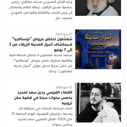
وجّه الفنان المسرحي محمد عنقاوي، رئيس
جمعية مسرح الزهور، رسالة تظلم واستنكار
إلى وزير الشباب والثقافة والتواصل، المهدي
بنسعيد، عبّر
31 مايو 2026
شفشاون تحتضن عروض “نوستالجيا”
لاستكشاف أسرار المدينة الزرقاء من 3
إلى 7 يونيو
تستعد مدينة شفشاون لاحتضان محطة فنية
وثقافية متميزة ضمن عروض “نوستالجيا”،
من خلال تجربة تحمل عنوان “أسرار مدينة
شفشاون”، وذلك
15 مايو 2026
القضاء الفرنسي يدين سعد لمجرد
بخمس سنوات سجنا في قضية سان
تروبيه
أدانت محكمة الجنايات في منطقة فار
بمدينة دراغينيان الفرنسية، اليوم الجمعة 15
ماي 2026، الفنان المغربي سعد لمجرد
بخمس سنوات