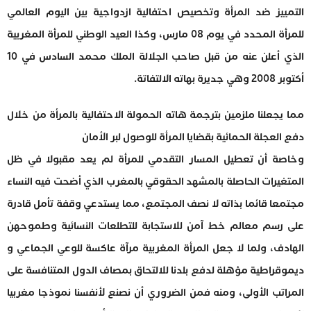
التمييز ضد المرأة وتخصيص احتفالية ازدواجية بين اليوم العالمي
للمرأة المحدد في يوم 08 مارس، وكذا العيد الوطني للمرأة المغربية
الذي أعلن عنه من قبل صاحب الجلالة الملك محمد السادس في 10
أكتوبر 2008 وهي جديرة بهاته الالتفاتة.
مما يجعلنا ملزمين بترجمة هاته الحمولة الاحتفالية بالمرأة من خلال
دفع العجلة الحمائية بقضايا المرأة للوصول لبر الأمان
وخاصة أن تعطيل المسار التقدمي للمرأة لم يعد مقبولا في ظل
المتغيرات الحاصلة بالمشهد الحقوقي بالمغرب الذي أضحت فيه النساء
مجتمعا قائما بذاته لا نصف المجتمع، مما يستدعي وقفة تأمل قادرة
على رسم معالم خط آمن للاستجابة للتطلعات النسائية وطموحهن
الهادف، ولما لا جعل المرأة المغربية مرآة عاكسة للوعي الجماعي و
ديموقراطية مؤهلة لدفع بلدنا للالتحاق بمصاف الدول المتنافسة على
المراتب الأولى، ومنه فمن الضروري أن نصنع لأنفسنا نموذجا مغربيا