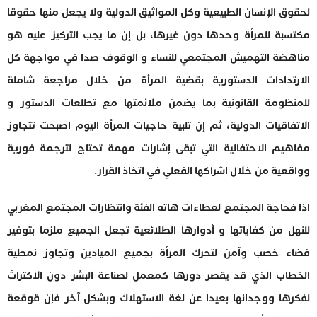
لحقوق الإنسان الطبيعية وكل المواثيق الدولية ولا يجعل منها حقوقا
مكتسبة للمرأة وحدها دون غيرها، بل إن ما يجب التركيز عليه هو
مناهضة التهميش المجتمعي للنساء و الوقوف صدا في مواجهة كل
الارتدادات الدستورية بقضية المرأة من خلال مراجعة شاملة
للمنظومة القانونية بما يضمن ملائمتها مع تطلعات الدستور و
الاتفاقيات الدولية، ثم إن تلبية حاجيات المرأة اليوم اصبحت تتجاوز
مفاهيم الاحتفالية التي تبقى إشارات مهمة تحتاج لترجمة فورية
وواقعية من خلال اشراكها الفعلي في اتخاذ القرار.
اذا فحاجة المجتمع لعطاءات هاته الفئة وانتظارات المجتمع المغربي
للنهل من كفاياتها و أدوارها الطلائعية تجعل الجميع ملزما بتوفير
فضاء خصب وآمن لتحرك المرأة بجميع الميادين وتجاوز نمطية
الخطاب الذي قد يقصر دورها كمعمل لصناعة البشر دون الاكتراث
لفكرها ووجدانها بعيدا عن لغة الاستهلاك وبشكل آخر فإن قوقعة