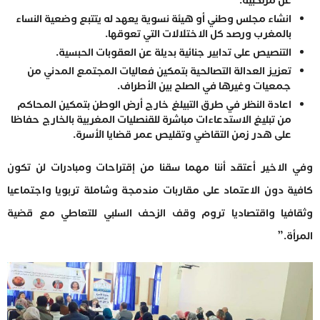
عن مرتكبيه.
انشاء مجلس وطني أو هيئة نسوية يعهد له يتتبع وضعية النساء
بالمغرب ورصد كل الاختلالات التي تعوقها.
التنصيص على تدابير جنائية بديلة عن العقوبات الحبسية.
تعزيز العدالة التصالحية بتمكين فعاليات المجتمع المدني من
جمعيات وغيرها في الصلح بين الأطراف.
اعادة النظر في طرق التبيلغ خارج أرض الوطن بتمكين المحاكم
من تبليغ الاستدعاءات مباشرة للقنصليات المغربية بالخارج حفاظا
على هدر زمن التقاضي وتقليص عمر قضايا الأسرة.
وفي الاخير أعتقد أننا مهما سقنا من إقتراحات ومبادرات لن تكون
كافية دون الاعتماد على مقاربات مندمجة وشاملة تربويا واجتماعيا
وثقافيا واقتصاديا تروم وقف الزحف السلبي للتعاطي مع قضية
المرأة.”