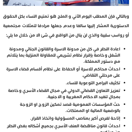
وبالتالي فإن المطلب اليوم الآني و الملح هو تمتيع النساء بكل الحقوق
الدستورية المشار إليها سالفا وعدم جعلها مرادفا لتمثلات مجتمعية
أو رواسب سلبية والذي لن ينال من الواقع في شئ الا من خلال ما يلي:
اعادة النظر في كل من مدونة الاسرة والقانون الجنائي ومدونة
الشغل وخاصة بإقرار نظام تشريعي للمقاولة المنزلية بما يتلائم
مع دستور المملكة.
احداث محاكم للاسرة أو الحفاظ على نظام أقسام قضاء الاسرة
على مرحلتي التقاضي.
تكثيف البرامج التوعوية للنساء.
تعزيز التعاون القضائي الدولي في مجال القضاء الأسري وخاصة
بمجال تنفيد الاحكام المغربية و الاجنبية.
حث المؤسسات العمومية قصد تمكين الزوج او الزوجة
بالوضعية المالية او الممتكات.
إتاحة لفرص أكبر بمناصب المسؤولية واتخاذ القرار.
احداث قانون مناهضة العنف الأسري بجميع أشكاله بغض النظر