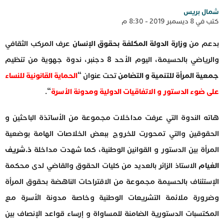
شمال بريس
كتب في 8 ديسمبر 2019 - 8:30 م
بدعم من
وزارة الدولة المكلفة بحقوق الإنسان
عرف المركب الثقافي
والرياضي بالحسيمة، اليوم الأحد 8 دجنبر، ندوة جهوية من تنظيم
جمعية المرأة للتنمية و التضامن
تحت عنوان “
الحماية القانونية للنساء
على ضوء الدستور و الاتفاقيات الدولية ومدونة الأسرة
“.
هاته الندوة التي عرفت مداخلات مجموعة من الأساتذة الباحثين و
الحقوقين والتي تمحورت للخروج ببعض الخلاصات الهامة بوضعية
المرأة بين الدستور و القوانين الوطنية، كما شهدت مداخلة
ذ.شريف
الغيام
الاستاذ الزائر بالعديد من كليات الحقوق والقاضي لدى محكمة
الإستئناف بالحسيمة مجموعة من الاقتراحات الناهضة بحقوق المرأة
وضرورة ملائمة التشريعات الوطنية وخاصة مدونة الأسرة مع
المكتسبات الدستورية الضامنة للمساواة و إرساء قواعد الإنصاف بين