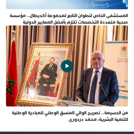
المستشفى الخاص لتطوان التابع لمجموعة أكديطال.. مؤسسة
صحية متعددة التخصصات تلتزم بأفضل المعايير الدولية
من الحسيمة.. تصريح الوالي المنسق الوطني للمبادرة الوطنية
للتنمية البشرية، محمد دردوري