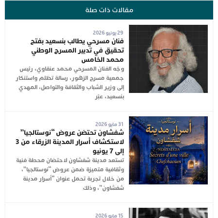
مقالات ذات صلة
29 يونيو 2026
فنان مسرحي يطالب بنسعيد بفتح
تحقيق في تدبير المسرح الوطني
محمد الخامس
وجّه الفنان المسرحي محمد عنقاوي، رئيس
جمعية مسرح الزهور، رسالة تظلم واستنكار
إلى وزير الشباب والثقافة والتواصل، المهدي
بنسعيد، عبّر
31 مايو 2026
شفشاون تحتضن عروض “نوستالجيا”
لاستكشاف أسرار المدينة الزرقاء من 3
إلى 7 يونيو
تستعد مدينة شفشاون لاحتضان محطة فنية
وثقافية متميزة ضمن عروض “نوستالجيا”،
من خلال تجربة تحمل عنوان “أسرار مدينة
شفشاون”، وذلك
15 مايو 2026