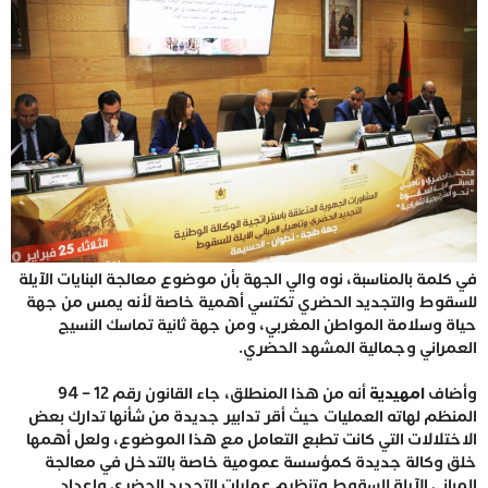
في كلمة بالمناسبة، نوه والي الجهة بأن موضوع معالجة البنايات الآيلة
للسقوط والتجديد الحضري تكتسي أهمية خاصة لأنه يمس من جهة
حياة وسلامة المواطن المغربي، ومن جهة ثانية تماسك النسيج
العمراني وجمالية المشهد الحضري.
وأضاف
امهيدية
أنه من هذا المنطلق، جاء القانون رقم 12 – 94
المنظم لهاته العمليات حيث أقر تدابير جديدة من شأنها تدارك بعض
الاختلالات التي كانت تطبع التعامل مع هذا الموضوع، ولعل أهمها
خلق وكالة جديدة كمؤسسة عمومية خاصة بالتدخل في معالجة
المباني الآيلة للسقوط وتنظيم عمليات التجديد الحضري وإعداد