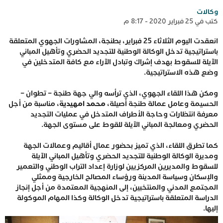
وكالات
كتب في 25 فبراير 2020 - 8:17 م
انعقدت اليوم الثلاثاء 25 فبراير، بطنجة، المشاورات الجهوي المتعلقة
باستراتيجية تدخل الوكالة الوطنية للتجديد الحضري وتأهيل المباني
الآيلة للسقوط بهدف إشراك وتبادل الآراء مع كافة المتدخلين في
وضع هذه الاستراتيجية.
ومكن هذا اللقاء الجهوي، الذي ترأسه والي جهة طنجة – تطوان –
الحسيمة وعامل عمالة طنجة أصيلة،
محمد امهيدية
، مناسبة من أجل
معرفة انتظارات وحاجة الأطراف المتدخل في عمليات التجديد
الحضري ومعالجة المباني الآيلة للقوط على مستوى الجهة.
كما تطرق اللقاء، الذي تميز بحضور عمال أقاليم وعمالات الجهة
ومديرة الوكالة الوطنية للتجديد الحضري وتأهيل المباني الآيلة
للسقوط والمديرين المركزيين لوزارة إعداد التراب الوطني والتعمير
والإسكان وسياسة المدينة ورؤساء المصالح الخارجية وممثلي
المجتمع المدني والمنتخبين، إلى المنهجية المعتمدة من أجل إنجاز
الدراسة المتعلقة باستراتيجية تدخل الوكالة وكذا المهام الموكولة
إليها.