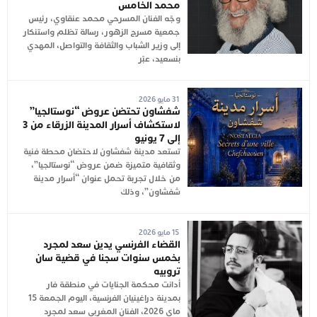
محمد الخامس
وجّه الفنان المسرحي محمد عنقاوي، رئيس
جمعية مسرح الزهور، رسالة تظلم واستنكار
إلى وزير الشباب والثقافة والتواصل، المهدي
بنسعيد، عبّر
31 مايو 2026
شفشاون تحتضن عروض “نوستالجيا”
لاستكشاف أسرار المدينة الزرقاء من 3
إلى 7 يونيو
تستعد مدينة شفشاون لاحتضان محطة فنية
وثقافية متميزة ضمن عروض “نوستالجيا”،
من خلال تجربة تحمل عنوان “أسرار مدينة
شفشاون”، وذلك
15 مايو 2026
القضاء الفرنسي يدين سعد لمجرد
بخمس سنوات سجنا في قضية سان
تروبيه
أدانت محكمة الجنايات في منطقة فار
بمدينة دراغينيان الفرنسية، اليوم الجمعة 15
ماي 2026، الفنان المغربي سعد لمجرد