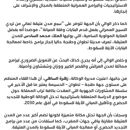
الاستراتيجيات والبرامج العمرانية المتعلقة بالمجال والإشراف على
إنجازها.
كما ذكر الوالي بأن الجهة تتوفر على “سبع مدن عتيقة تعاني من تردي
النسيج العمراني بفعل قدم البنايات وقلة الصيانة”، موضحا أنه بفضل
العناية المولوية السامية، التي يوليها
الملك محمد السادس
للمدن
العتيقة، تعرف مدينتا تطوان وطنجة حاليا إنجاز برامج خاصة لمعالجة
البنايات الآيلة للسقوط.
وخلص الوالي إلى أنه يجري كذلك البحث عن التمويل الضروري لبرامج
مماثلة لمدن العرائش والقصر الكبير ووزان وشفشاون وأصيلة.
من جانبها، اعتبرت مديرة الوكالة،
زهرة الساهي
، أن هذا اللقاء المنظم
على مستوى جهة طنجة – تطوان – الحسيمة يعتبر ما قبل الأخير في
سلسلة المشاورات الجهوية التي انعقدت بكافة تراب المملكة حول
موضوع الدراسة المتعلقة باستراتيجية تدخل الوكالة الوطنية للتجديد
الحضري وتأهيل المباني الآيلة للسقوط في أفق عام 2030.
وسجلت بأن الجهة تحتل مكانة متميزة لكونها تضم أكبر عدد من المدن
العتيقة مقارنة بباقي جهات المغرب، كما استفادت من عدد من برامج
التجديد الحضري أو معالجة المباني الآيلة للسقوط بالمدن العتيقة.