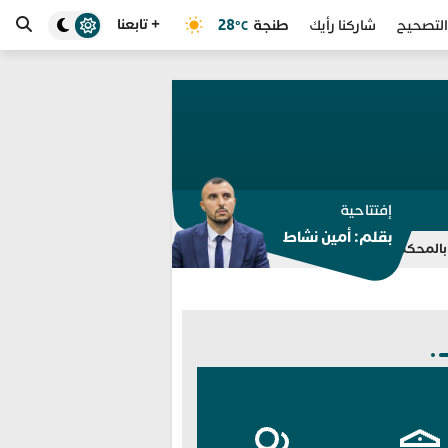
+ تابعنا
طنجة
28
التصحيح
شاركنا رأيك
°C
إفتتاحية
بقلم: أمين نشاط
جة
تسريبات “الدفع مقابل الحذف” تلاحق هشام جيراندو وتكشف خيوط