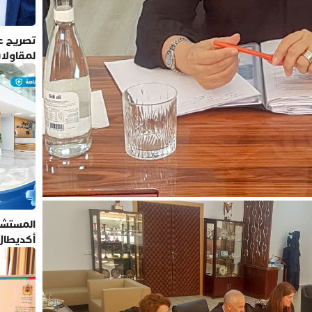
تصريح عم
لمقاولا
المستشف
أكديطال
تلتزم بأ