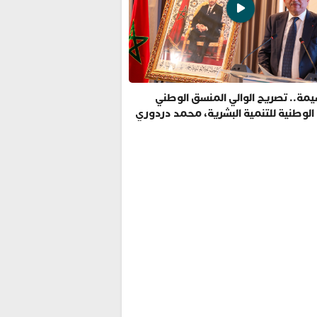
مة.. تصريح الوالي المنسق الوطني
 الوطنية للتنمية البشرية، محمد دردوري