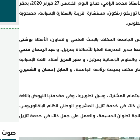
أستاذ
محمد الرامي
، صباح الیوم الخمیس 27 فبرایر 2020، بمقر
یا توریخو رینكون
، مستشارة التربیة بالسفارة الإسبانیة، مصحوبة
انطوس
.
یس الجامعة المكلف بالبحث العلمي والتعاون، الأستاذ
بوشتى
مط
مدیر المدرسة العلیا للأساتذة بمرتیل، و
عبد الرحمان فتحي
 والعلوم الإنسانیة بمرتیل، و
منیر العزیز
أستاذ اللغة الإسبانیة
ار
مكلف بمھمة برئاسة الجامعة، و
المایل إحسان
و
الشعیري
لاھتمام المشترك، وسبل تطویرھا، وفي مقدمتھا النھوض باللغة
 ذلك في خدمة تنزیل المشروع الوطني لنظام الباكالوریوس.
 طنجة تطوان الحسیمة، والعمل على جعل ذلك في خدمة تنزيل
صوت و