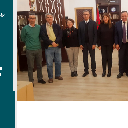
برل
ا
ا