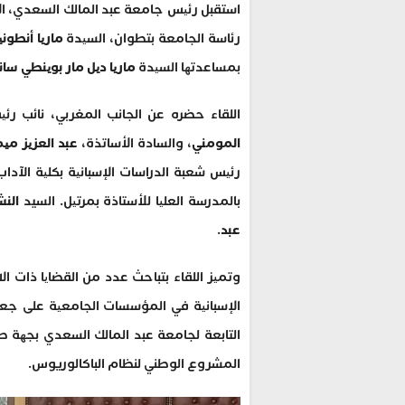
استقبل رئیس جامعة عبد المالك السعدي، ال
رئاسة الجامعة بتطوان، السیدة
ماریا أنطون
بمساعدتھا السیدة
ماریا دیل مار بوینطي س
اللقاء حضره عن الجانب المغربي، نائب رئ
المومني
، والسادة الأساتذة،
عبد العزیز
می
رئیس شعبة الدراسات الإسبانیة بكلیة الآداب
بالمدرسة العلیا للأستاذة بمرتیل. السيد
النش
عبد
.
وتمیز اللقاء بتباحث عدد من القضایا ذات ا
الإسبانیة في المؤسسات الجامعیة على جعل
التابعة لجامعة عبد المالك السعدي بجھة
المشروع الوطني لنظام الباكالوريوس.