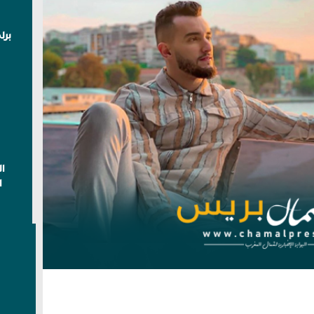
برل
ا
ا