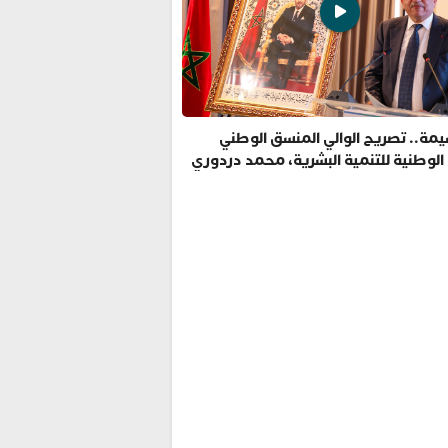
مة.. تصريح الوالي المنسق الوطني
 الوطنية للتنمية البشرية، محمد دردوري