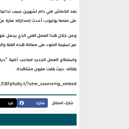
بعد انكماش فني دام لشهرين بسبب تداعيات 
على منصة يوتيوب، أحدث إصداراته عبارة عن 
ومن خلال هذا العمل الفني الذي يحمل عنوان
عبر تسليط الضوء على معاناة هذه الفئة وا
بقناته، حيث بلغت مليون مشاهدة.
p/CBFpfuihj-l/?utm_source=ig_embed
شارك المقال
شارك
غرد