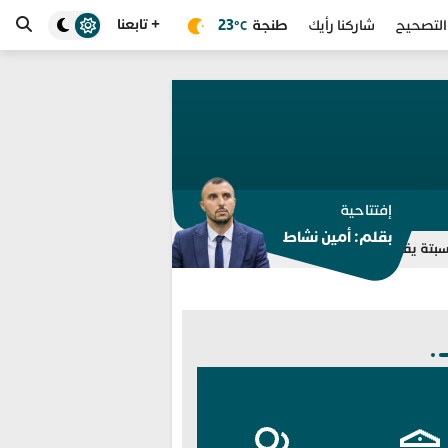
+ تابعنا
طنجة
23
التصحيح
شاركنا رأيك
°C
إفتتاحية
بقلم: أمين نشاط
يري مجموعة “واتساب” للتوقيف بالفنيدق وتطوان
انطلاق خدمة “سيا