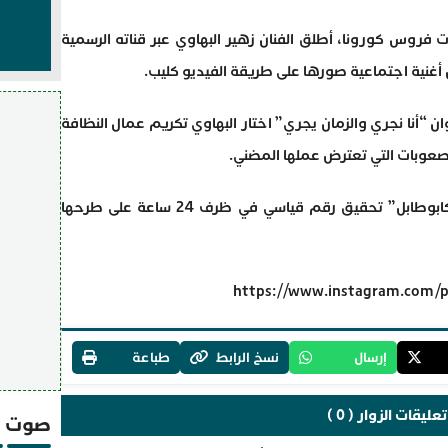
فروس كورونا، أطلق الفنان زهير البهاوي عبر قناته الرسمية
أغنية اجتماعية صورها على طريقة الفيديو كليب.
 “أنا نجري والزمان يجري” اختار البهاوي تكريم عمال النظافة
لصعوبات التي تعترض عملها المضني.
واستطاع العمل الجديد لصاحب أغنية “ديكابوطابل” تحقيق رقم قياسي في ظرف 24 ساعة على طرحها
https://www.instagram.com/
إرسال
نسخ الرابط
طباعة
تعليقات الزوار ( 0 )
صوت و