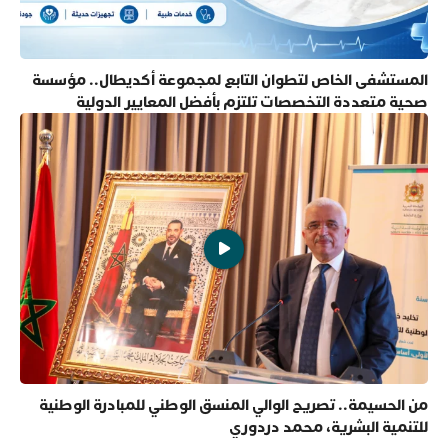
المستشفى الخاص لتطوان التابع لمجموعة أكديطال.. مؤسسة
صحية متعددة التخصصات تلتزم بأفضل المعايير الدولية
من الحسيمة.. تصريح الوالي المنسق الوطني للمبادرة الوطنية
للتنمية البشرية، محمد دردوري