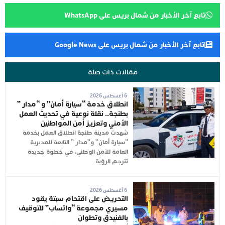
تابع آخر الأخبار من شمال بريس على WhatsApp
تابع آخر الأخبار من شمال بريس على Google News
مقالات ذات صلة
6 أغسطس 2026
انطلاق خدمة “سيارة أمان” و “مدار ”
بطنجة.. نقلة نوعية في تحديث العمل
الأمني وتعزيز أمن المواطنين
شهدت مدينة طنجة انطلاق العمل بخدمة
“سيارة أمان” و”مدار ” التابعة للمديرية
العامة للأمن الوطني، في خطوة جديدة
تترجم الرؤية
6 أغسطس 2026
التحريض على اقتحام سبتة يقود
مسيري مجموعة “واتساب” للتوقيف
بالفنيدق وتطوان