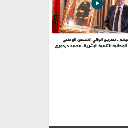
مة.. تصريح الوالي المنسق الوطني
 الوطنية للتنمية البشرية، محمد دردوري