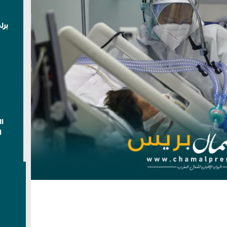
برل
ا
ا