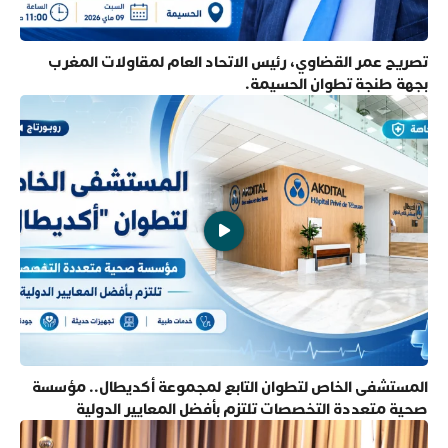
تصريح عمر القضاوي، رئيس الاتحاد العام لمقاولات المغرب
بجهة طنجة تطوان الحسيمة.
المستشفى الخاص لتطوان التابع لمجموعة أكديطال.. مؤسسة
صحية متعددة التخصصات تلتزم بأفضل المعايير الدولية