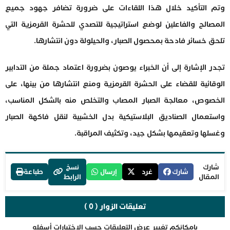
وتم التأكيد خلال هذا اللقاءات على ضرورة تضافر جهود جميع
المصالح والفاعلين لوضع استراتيجية للتصدي للحشرة القرمزية التي
تلحق خسائر فادحة بمحصول الصبار، والحيلولة دون انتشارها.
تجدر الإشارة إلى أن الخبراء يوصون بضرورة اعتماد جملة من التدابير
الوقائية للقضاء على الحشرة القرمزية ومنع انتشارها من بينها، على
الخصوص، معالجة الصبار المصاب والتخلص منه بالشكل المناسب،
واستعمال الصناديق البلاستيكية بدل الخشبية لنقل فاكهة الصبار
وغسلها وتعقيمها بشكل جيد، وتكثيف المراقبة.
شارك
نسخ
شارك
غرد
إرسال
طباعة
المقال
الرابط
تعليقات الزوار ( 0 )
بإمكانكم تغيير عرض التعليقات حسب الاختيارات أسفله