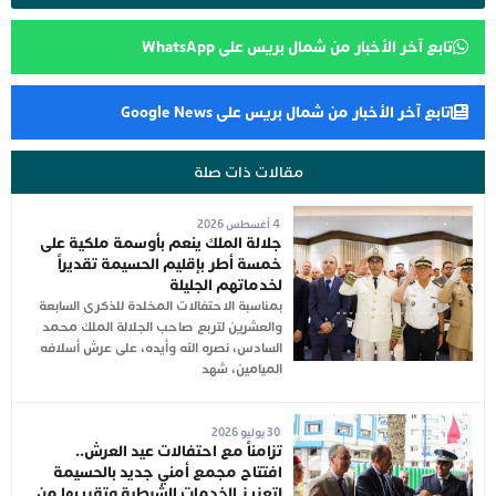
تابع آخر الأخبار من شمال بريس على WhatsApp
تابع آخر الأخبار من شمال بريس على Google News
مقالات ذات صلة
4 أغسطس 2026
جلالة الملك ينعم بأوسمة ملكية على
خمسة أطر بإقليم الحسيمة تقديراً
لخدماتهم الجليلة
بمناسبة الاحتفالات المخلدة للذكرى السابعة
والعشرين لتربع صاحب الجلالة الملك محمد
السادس، نصره الله وأيده، على عرش أسلافه
الميامين، شهد
30 يوليو 2026
تزامناً مع احتفالات عيد العرش..
افتتاح مجمع أمني جديد بالحسيمة
لتعزيز الخدمات الشرطية وتقريبها من