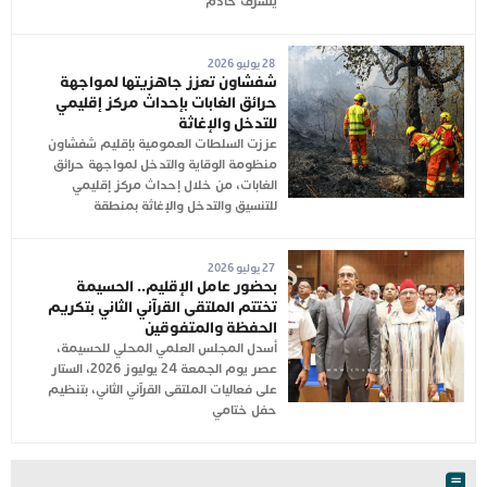
يتشرف خادم
28 يوليو 2026
شفشاون تعزز جاهزيتها لمواجهة
حرائق الغابات بإحداث مركز إقليمي
للتدخل والإغاثة
عززت السلطات العمومية بإقليم شفشاون
منظومة الوقاية والتدخل لمواجهة حرائق
الغابات، من خلال إحداث مركز إقليمي
للتنسيق والتدخل والإغاثة بمنطقة
27 يوليو 2026
بحضور عامل الإقليم.. الحسيمة
تختتم الملتقى القرآني الثاني بتكريم
الحفظة والمتفوقين
أسدل المجلس العلمي المحلي للحسيمة،
عصر يوم الجمعة 24 يوليوز 2026، الستار
على فعاليات الملتقى القرآني الثاني، بتنظيم
حفل ختامي