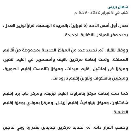
شمال بريس
كتب في 8 فبراير 2022 - 6:59 م
صدر، أول أمس الأحد (6 فبراير)، بالجريدة الرسمية، قراراً لوزير العدل،
يحدد مقر المراكز القضائية الجديدة.
ووفقا للقرار، تم تحديد عدد من المراكز الجديدة بمجموعة من أقاليم
المملكة، وتمت إضافة مركزين بالنيف وأمسمرير في إقليم تنغير،
ومركزا في إملشيل إقليم ميدلت، ومركزا بتالمست إقليم الصويرة،
ومركزين بتافنكولت وتلوين إقليم تارودانت.
كما تمت إضافة مركزا بتافراوت إقليم تيزنيت، ومركز بباب برد إقليم
شفشاون، ومركزا بتيلوكيث إقليم أزيلال، ومركزا بمولاي بوعزة إقليم
الخنيفرة.
وحسب القرار ذاته، تم تحديد مركزين جديدين بتندرارة وبني تدجين