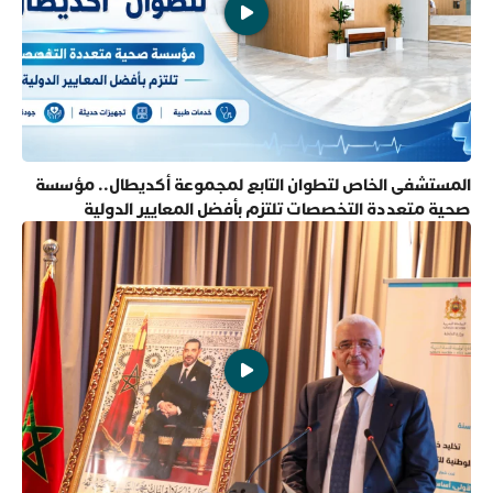
المستشفى الخاص لتطوان التابع لمجموعة أكديطال.. مؤسسة
صحية متعددة التخصصات تلتزم بأفضل المعايير الدولية