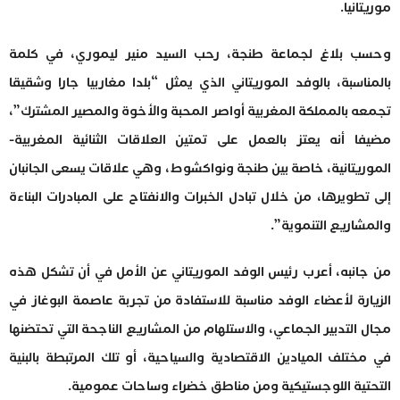
موريتانيا.
وحسب بلاغ لجماعة طنجة، رحب السيد منير ليموري، في كلمة
بالمناسبة، بالوفد الموريتاني الذي يمثل “بلدا مغاربيا جارا وشقيقا
تجمعه بالمملكة المغربية أواصر المحبة والأخوة والمصير المشترك”،
مضيفا أنه يعتز بالعمل على تمتين العلاقات الثنائية المغربية-
الموريتانية، خاصة بين طنجة ونواكشوط، وهي علاقات يسعى الجانبان
إلى تطويرها، من خلال تبادل الخبرات والانفتاح على المبادرات البناءة
والمشاريع التنموية”.
من جانبه، أعرب رئيس الوفد الموريتاني عن الأمل في أن تشكل هذه
الزيارة لأعضاء الوفد مناسبة للاستفادة من تجربة عاصمة البوغاز في
مجال التدبير الجماعي، والاستلهام من المشاريع الناجحة التي تحتضنها
في مختلف الميادين الاقتصادية والسياحية، أو تلك المرتبطة بالبنية
التحتية اللوجستيكية ومن مناطق خضراء وساحات عمومية.