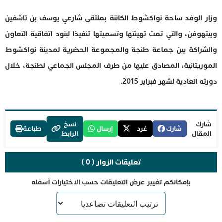
وزار الوفد ساحة نواكشوط الكائنة بملتقى شارعي يوسف بن تاشفين
وبيتهوفن، والتي تمت تهيئتها وتسميتها تنفيذا لبنود اتفاقية التعاون
والشراكة بين جماعة طنجة والمجموعة الحضرية لمدينة نواكشوط
الموريتانية، المصادق عليها من طرف المجلس الجماعي لطنجة، خلال
دورته العادية لشهر فبراير 2015.
شارك
نسخ
شارك
غرد
إرسال
طباعة
المقال
الرابط
تعليقات الزوار ( 0 )
بإمكانكم تغيير عرض التعليقات حسب الاختيارات أسفله