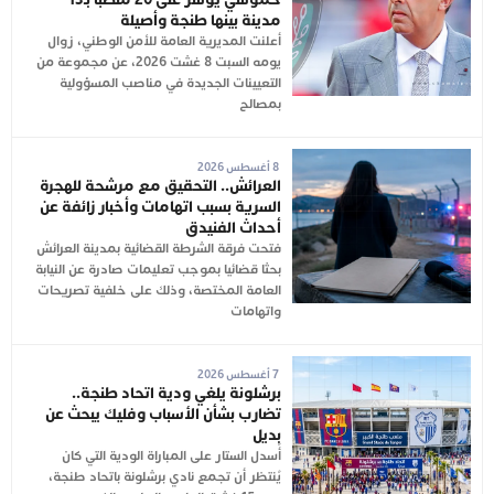
مدينة بينها طنجة وأصيلة
أعلنت المديرية العامة للأمن الوطني، زوال
يومه السبت 8 غشت 2026، عن مجموعة من
التعيينات الجديدة في مناصب المسؤولية
بمصالح
8 أغسطس 2026
العرائش.. التحقيق مع مرشحة للهجرة
السرية بسبب اتهامات وأخبار زائفة عن
أحداث الفنيدق
فتحت فرقة الشرطة القضائية بمدينة العرائش
بحثا قضائيا بموجب تعليمات صادرة عن النيابة
العامة المختصة، وذلك على خلفية تصريحات
واتهامات
7 أغسطس 2026
برشلونة يلغي ودية اتحاد طنجة..
تضارب بشأن الأسباب وفليك يبحث عن
بديل
أُسدل الستار على المباراة الودية التي كان
يُنتظر أن تجمع نادي برشلونة باتحاد طنجة،