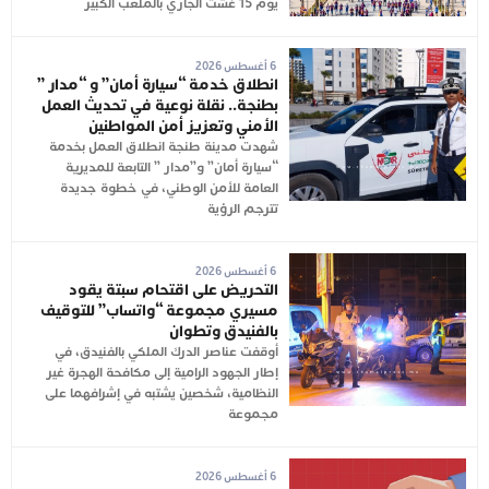
يوم 15 غشت الجاري بالملعب الكبير
6 أغسطس 2026
انطلاق خدمة “سيارة أمان” و “مدار ”
بطنجة.. نقلة نوعية في تحديث العمل
الأمني وتعزيز أمن المواطنين
شهدت مدينة طنجة انطلاق العمل بخدمة
“سيارة أمان” و”مدار ” التابعة للمديرية
العامة للأمن الوطني، في خطوة جديدة
تترجم الرؤية
6 أغسطس 2026
التحريض على اقتحام سبتة يقود
مسيري مجموعة “واتساب” للتوقيف
بالفنيدق وتطوان
أوقفت عناصر الدرك الملكي بالفنيدق، في
إطار الجهود الرامية إلى مكافحة الهجرة غير
النظامية، شخصين يشتبه في إشرافهما على
مجموعة
6 أغسطس 2026