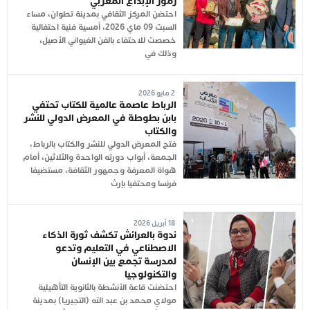
رموز الإبداع المغربي
احتضن المركز الثقافي بمدينة تطوان، مساء
السبت 09 ماي 2026، أمسية فنية احتفالية
خصصت للاحتفاء بالفن الغيواني الأصيل،
وذلك في
2 مايو 2026
الرباط عاصمة عالمية للكتاب تحتفي
بابن بطوطة في المعرض الدولي للنشر
والكتاب
فتح المعرض الدولي للنشر والكتاب بالرباط،
الجمعة، أبواب دورته الواحدة والثلاثين، أمام
هواة المعرفة وجمهور الثقافة، مستضيفا
فرنسا ومحتفيا بإرث
18 أبريل 2026
ندوة بالعرائش تكشف ثورة الذكاء
الاصطناعي في التعليم وتدعو
لمدرسة تجمع بين الإنسان
والتكنولوجيا
احتضنت قاعة الأنشطة بالثانوية التأهيلية
مولاي محمد بن عبد الله (التجيريا) بمدينة