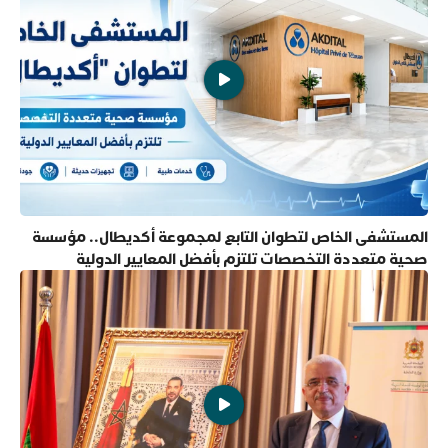
المستشفى الخاص لتطوان التابع لمجموعة أكديطال.. مؤسسة
صحية متعددة التخصصات تلتزم بأفضل المعايير الدولية