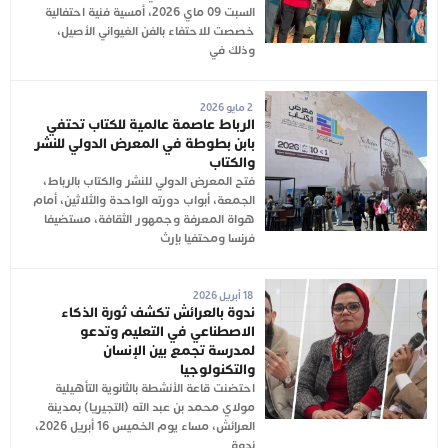
السبت 09 ماي 2026، أمسية فنية احتفالية
خصصت للاحتفاء بالفن الغيواني الأصيل،
وذلك في
2 مايو 2026
الرباط عاصمة عالمية للكتاب تحتفي
بابن بطوطة في المعرض الدولي للنشر
والكتاب
فتح المعرض الدولي للنشر والكتاب بالرباط،
الجمعة، أبواب دورته الواحدة والثلاثين، أمام
هواة المعرفة وجمهور الثقافة، مستضيفا
فرنسا ومحتفيا بإرث
18 أبريل 2026
ندوة بالعرائش تكشف ثورة الذكاء
الاصطناعي في التعليم وتدعو
لمدرسة تجمع بين الإنسان
والتكنولوجيا
احتضنت قاعة الأنشطة بالثانوية التأهيلية
مولاي محمد بن عبد الله (التجيريا) بمدينة
العرائش، مساء يوم الخميس 16 أبريل 2026،
ندوة