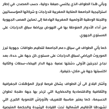
ويأتي هذا الطواف الذي يكتسي صبغة دولية، حسب المصدر، في إطار
استراتيجية الجامعة الملكية المغربية للدراجات و شركائها المؤسساتيين
واللجنة الوطنية الأولمبية المغربية الهادفة إلى تمكين العصب الجهوية
من أداء الأدوار المنوطة بها في النهوض برياضة سباق الدراجات على
المستوى الجهوي.
كما يأتي الطواف في سياق دعم الجامعة لتنظيم طوافات جهوية تبرز
الموروث الرياضي لسباق الدراجات على مستوى كل جهة على حدة، بعد
نجاح تجربتين الأولى دشنتها عصبة جهة الدار البيضاء-سطات والثانية
اكتسبتها جهة بني ملال-خنيفرة.
وأشار البلاغ الى أن الطواف يشكل فرصة لإبراز المؤهلات الجغرافية
والثقافية والاقتصادية والحضارية التي تزخر بها جهة طنجة تطوان
الحسيمة، كما يعتبر مناسبة للتعريف بالأوراش التنموية الكبرى التي
تشهدها الأقاليم الشمالية تحت القيادة الرشيدة والحكمة المتبصرة