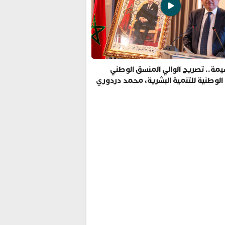
مة.. تصريح الوالي المنسق الوطني
 الوطنية للتنمية البشرية، محمد دردوري