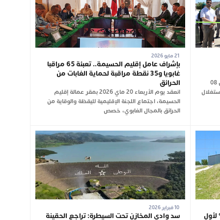
21 مايو 2026
بإشراف عامل إقليم الحسيمة.. تعبئة 65 مراقبا
غابويا و35 نقطة مراقبة لحماية الغابات من
الحرائق
شهدت نواحي مدينة تارجيست، صباح اليوم الإثنين 08
واستغلال
انعقد يوم الأربعاء 20 ماي 2026 بمقر عمالة إقليم
الحسيمة، اجتماع اللجنة الإقليمية لليقظة والوقاية من
الحرائق بالمجال الغابوي، خصص
10 فبراير 2026
بالعرائش يبلغ نسبة ملء 100% لأول
سد وادي المخازن تحت السيطرة: تراجع الحقينة