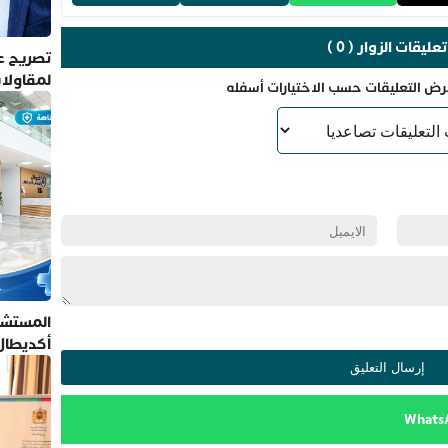
تعليقات الزوار ( 0 )
تصريح عم
لمقاولا
رض التعليقات حسب الاختيارات أسفله
المستشف
أكديطال
تلتزم بأ