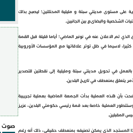
ية على مستوى مدينتي سبتة و مليلية المحتلتين؛ ليصبح بذلك
تنيات الشخصية والبضاىع بين الجانبين.
 الذي تم الاعلان عنه في نونبر الماضي؛ أياما قليلة قبل القمة
اط كثيرا، لاسيما في ظل توتر علاقاتها مع المؤسسات الأوروبية
ء بالعمل في تحويل مدينتي سبتة ومليلية إلى نقطتين للتصدير
لأمر يتعلق بمنعطف في تاريخ البلدين.
ت بأن هذه العملية بدأت الجمعة الماضية بعملية تجريبية
 وستتطور العملية خاصة بعد قمة رئيسي حكومتي البلدين، عزيز
يس المقبلين.
صوت و
ا المستجد الذي يمكن تصنيفه بمنعطف حقيقي، ذلك أنه رغم