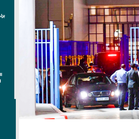
برل
ا
ا