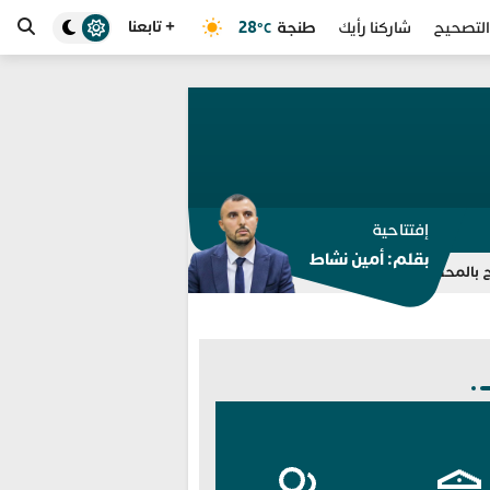
+ تابعنا
طنجة
28
التصحيح
شاركنا رأيك
°C
إفتتاحية
بقلم: أمين نشاط
ابتدائية في طنجة
تسريبات “الدفع مقابل الحذف” تلاحق هشام جيران