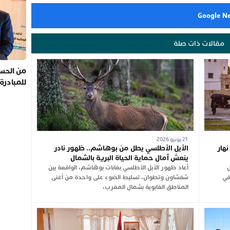
مقالات ذات صلة
من الحسي
للمبادرة
21 يونيو 2026
ول نهار
الأيل الأطلسي يطل من بوهاشم.. ظهور نادر
ينعش آمال حماية الحياة البرية بالشمال
202، فصل
أعاد ظهور الأيل الأطلسي بغابات بوهاشم، الواقعة بين
في
شفشاون وتطوان، تسليط الضوء على واحدة من أغنى
المناطق الغابوية بشمال المغرب،