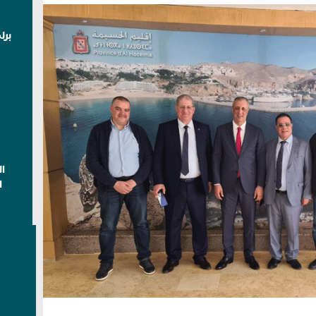
برل
ا
ا