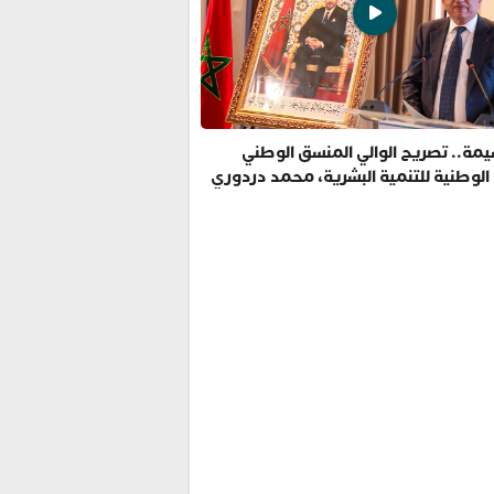
مة.. تصريح الوالي المنسق الوطني
 الوطنية للتنمية البشرية، محمد دردوري