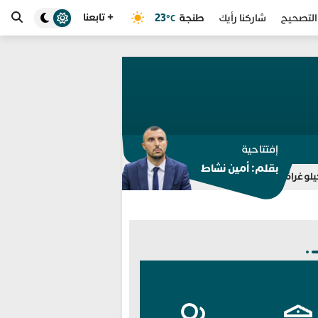
+ تابعنا
طنجة
23
التصحيح
شاركنا رأيك
°C
إفتتاحية
بقلم: أمين نشاط
حملة إعلامية تستهدف المغرب؟.. ال