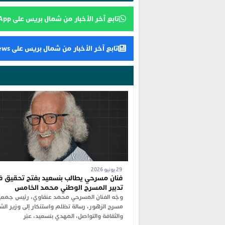
تابع آخر الأخبار من شمال بريس على WhatsApp
تابع آخر الأخبار من شمال بريس على Google News
29 يونيو 2026
فنان مسرحي يطالب بنسعيد بفتح تحقيق 
تدبير المسرح الوطني محمد الخامس
وجّه الفنان المسرحي محمد عنقاوي، رئيس جمعي
مسرح الزهور، رسالة تظلم واستنكار إلى وزير الش
والثقافة والتواصل، المهدي بنسعيد، عبّر