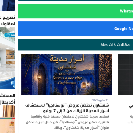
تصريح عم
لمقاولا
مقالات ذات صلة
المستشف
31 مايو 2026
أكديطال
في
شفشاون تحتضن عروض “نوستالجيا” لاستكشاف
تلتزم بأ
أسرار المدينة الزرقاء من 3 إلى 7 يونيو
ة
تستعد مدينة شفشاون لاحتضان محطة فنية وثقافية
باب
متميزة ضمن عروض “نوستالجيا”، من خلال تجربة تحمل
عنوان “أسرار مدينة شفشاون”، وذلك