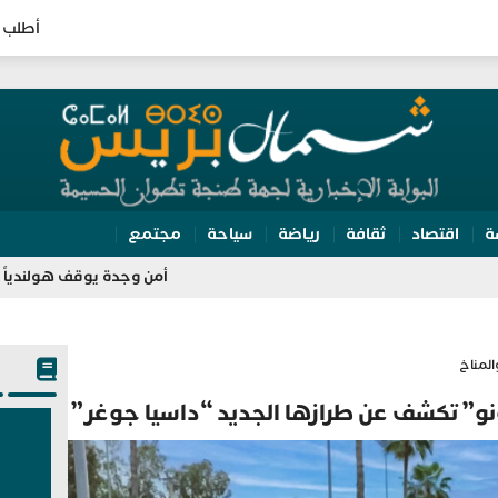
أطلب 
ة
اقتصاد
ثقافة
رياضة
سياحة
مجتمع
أمن وجدة يوقف هولندياً ملاحقاً بنشرة حمر
المناخ
ونو” تكشف عن طرازها الجديد “داسيا جوغر”