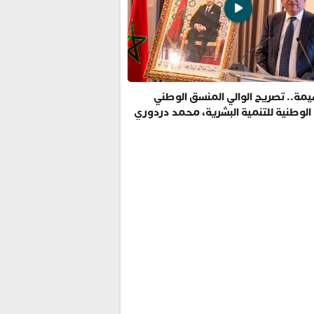
مة.. تصريح الوالي المنسق الوطني
 الوطنية للتنمية البشرية، محمد دردوري