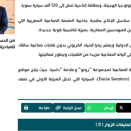
نة، وبطاقة إنتاجية تصل إلى 120 ألف سيارة سنويا.
لاسل الإنتاج بطنجة جاذبية المنصة الصناعية المغربية التي
المهندسين المغاربة، بميزة تنافسية قوية جديدة.
من الحسي
لية ويعتبر رمزا للحياد الكربوني بدون نفايات صناعية سائلة،
للمبادرة
ة الصناعية لمجموعة “رونو” وعلامة “داسيا، حيث ينتج موقع
طنجة بشكل خاص سيارة “داسيا ساندريو” (Dacia Sandero)، السيارة التي تحتل المرتبة الأولى في صنف
إرسال
نسخ الرابط
طباعة
تعليقات الزوار ( 0 )