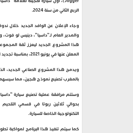
Jogger)، أول سيارة هجينة لعلامة “
الربع الثاني من سنة 2024.
وجاء الإعلان عن الوافد الجديد خلال ندو
والمدير العام لـ”داسيا”، دينيس لو فوت،
هذا المشروع الجديد ليعزز ثقة المجموعة 
المعلن عنها في يونيو 2021، بمناسبة تجديد اتفاقيات تعزيز المنظومة الصناعية لمجموعة “رونو” بالمغرب.
بالمغرب تصنيع نموذج هجين، مما سيسهم 
وستتم مرافقة عملية تصنيع سيارة “داسي
بحوالي ثلاثين ربوتا في قسمي التلحيم و
التكنولوجية الخاصة للسيارة.