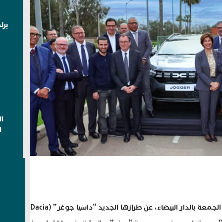
برل
ا
ا
كشفت مجموعة “رونو” (Renault)، اليوم الجمعة بالدار البيضاء، عن طرازها الجديد “داسيا جوغر” (Dacia