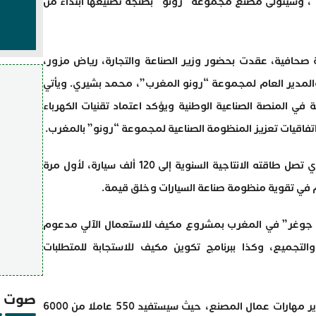
داسيا”، وسيتولى مصنع مجموعة “رونو” بطنجة تصنيعها ابتداء من
ة صحافية، عقدت بحضور وزير الصناعة والتجارة، رياض مزور،
 والمدير العام لمجموعة “رونو المغرب”، محمد بشيري. ويأتي
في المنصة الصناعية الوطنية ويؤكد اعتماد تقنيات الكهرباء
ويدمج هذا المشروع الصناعي الجديد، الذي تصل طاقته الانتاجية السنوية إلى 120 ألف سيارة، لأول مرة
في تقوية منظومة صناعة السيارات وخلق قيمة.
ا جوغر” في المغرب بمشروع مكيف للاستعمال الآلي مدعوم
التجميع، وكذا ببرنامج تكوين مكيف للاستجابة للمتطلبات
صوت و
كما سيتم تنفيذ هذا البرنامج لمواكبة تطوير مهارات عمال المصنع، حيث سيستفيد 550 عاملا من 6000