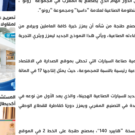
الدور الهام الذي يضطلع به المغرب في مجموعة “رونو”،
ظومة الصناعية لعلامة “داسيا” ومجموعة “رونو”.
تصريح عم
لمقاولا
نع طنجة من شأنه أن يعزز خبرة كافة العاملين ويرفع من
ه الصناعية، ويأتي هذا النموذج الجديد ليعزز ويثري التجربة
ة صناعة السيارات التي تحظى بموقع الصدارة في الاقتصاد
الوطني، مضيفا أن المغرب يعتبر منصة صناعية رئيسية بالنسبة للمجموعة، حيث يمثل إنتاجها 17 في المائة
يد للسيارات الصناعية الهجينة، والذي يعد الأول من نوعه في
المستشف
أكديطال
دة في التصنيع المغربي ويعزز دورنا كقاطرة للقطاع الوطني
تلتزم بأ
وسيتم تصنيع سيارة “جوغر”، ولا سيما نسخة “هايبرد 140″، بمصنع طنجة على الخط 2 في الموقع