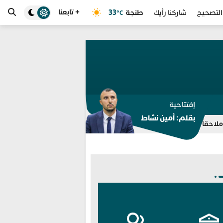
+ تابعنا
طنجة
33
التصحيح
شاركنا رأيك
°C
إفتتاحية
بقلم: أمين نشاط
اء لـ “الأنتربول” في قضايا مخدرات واحتجاز
برشلونة يلغي ودية اتحاد 