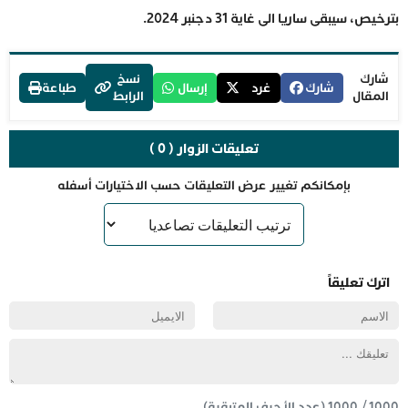
بترخيص، سيبقى ساريا الى غاية 31 دجنبر 2024.
شارك
نسخ
شارك
غرد
إرسال
طباعة
المقال
الرابط
تعليقات الزوار ( 0 )
بإمكانكم تغيير عرض التعليقات حسب الاختيارات أسفله
اترك تعليقاً
1000
/
1000
(عدد الأحرف المتبقية) .