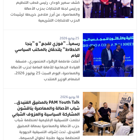
كشف سمير كودار، رئيس قطب التنظيم
ورئيس لجنة الانتخابات بحزب الأصالة
والمعاصرة، عن أبرز ملامح خريطة ترشيحات
الحزب للانتخابات التشريعية
25 يوليو 2026
رسمياً.. “فوزي لقجع” و “ينجا
الخطاط” يلتحقان بالمكتب السياسي
للبام
أعلنت فاطمة الزهراء المنصوري، منسقة
القيادة الجماعية للأمانة العامة لحزب الأصالة
والمعاصرة، اليوم السبت 25 يوليوز 2026،
انضمام الوزير المنتدب
18 يوليو 2026
PAM Youth Talk بالمضيق الفنيدق..
شباب الأصالة والمعاصرة يناقشون
المشاركة السياسية والعزوف الشبابي
نظمت التنسيقية الإقليمية لمنظمة شباب
حزب الأصالة والمعاصرة بعمالة المضيق
الفنيدق، تحت إشراف التنسيقية الجهوية
للمنظمة بجهة طنجة تطوان الحسيمة،