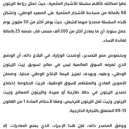
نظرا لمكانته كأهم سلسلة للأشجار المثمرة، حيث تمثل زراعة الزيتون
68 بالمائة من مساحة الأشجار المثمرة على الصعيد الوطني، وتشكل
هذه السلسلة مصدرا مهما للشغل، حيث يوفر أكثر من 50 مليون يوم
عمل سنويا، أي ما يعادل أكثر من 200 ألف منصب قار، ضمنه 25 بالمائة
لفائدة النساء.
وبخصوص منع التصدير، أوضحت الوزارة، في البلاغ ذاته، أن الوضع
الذي تعرفه السوق العالمية ليس في صالح تسويق زيت الزيتون
الوطني، وعليه، وبهدف تعزيز قيمة الإنتاج الوطني محليا، وضمان
التموين العادي والمنتظم للسوق الوطنية، قررت الحكومة إخضاع
تصدير الزيتون في حالة طازجة أو مبردة والزيتون المعالج وزيت
الزيتون وزيت ثفل الزيتون للترخيص، وفقا لأحكام المادة 1 من القانون
13-89 المتعلق بالتجارة الخارجية.
ووفق المصدر ذاته، فإن هذا الإجراء، الذي يمنع الصادرات، إلا