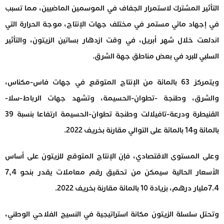
التأثير المشترك لاستمرار الجفاف في الموسمين الماضيين، مما تسبب
في إجهاد مائي مستمر في مختلف جهات الإنتاج، موجة الحرارة التي
اندلعت خلال شهر أبريل، في وقت ازدهار بساتين الزيتون، والتأثير
السلبي للبرد في بعض مناطق جهة الشرق.
ويتمركز 63 بالمائة من الإنتاج المتوقع في جهات فاس-مكناس،
والشرق، وطنجة -تطوان-الحسيمة، وتشهد جهات الرباط-سلا-
القنيطرة ودرعة-تافيلالت وطنجة تطوان-الحسيمة ارتفاعا بنسبة 39
بالمائة و14 بالمائة على التوالي مقارنة بخريف 2022.
وعلى المستوى الاقتصادي، فإن الإنتاج المتوقع للزيتون على أساس
الأسعار الحالية سيمكن من تحقيق رقم معاملات يقدر بنحو 7,4
7.4مليار درهم، بزيادة 10 بالمائة مقارنة بخريف 2022.
وتحتل سلسلة الزيتون مكانة استراتيجية في النسيج الفلاحي الوطني،