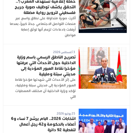
حملة إعلامية تستهدف المغرب؟..
التحقق يكشف توظيف صورة جريح
فلسطيني لترويج رواية مضللة
أثارت صورة متداولة على نطاق واسع عبر
منصات التواصل الاجتماعي جدلاً كبيراً، بعدما
أُرفقت بادعاءات تزعم أنها توثق إصابة
مواطن
3 أغسطس 2026
تصريح الناطق الرسمي باسم وزارة
الداخلية حول الأحداث التي عرفتها
مؤخرا نقاط العبور المؤدية إلى
مدينتي سبتة ومليلية
على إثر الأحداث التي شهدتها مؤخرا نقاط
العبور المؤدية إلى مدينتي سبتة ومليلية،
تؤكد وزارة الداخلية أن مختلف المعطيات
التي
25 يوليو 2026
انتخابات 2026.. البام يرشح 7 نساء و6
أعضاء بالحكومة و42 رجل أعمال
لتغطية 92 دائرة