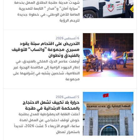
شهدت مدينة طنجة انطلاق العمل بخدمة
“سيارة أمان” و”مدار ” التابعة للمديرية
العامة للأمن الوطني، في خطوة جديدة
تترجم الرؤية
6 أغسطس 2026
التحريض على اقتحام سبتة يقود
مسيري مجموعة “واتساب” للتوقيف
بالفنيدق وتطوان
أوقفت عناصر الدرك الملكي بالفنيدق، في
إطار الجهود الرامية إلى مكافحة الهجرة غير
النظامية، شخصين يشتبه في إشرافهما على
مجموعة
5 أغسطس 2026
حرارة بلا تكييف تشعل الاحتجاج
بالمحكمة الابتدائية في طنجة
أعلنت النقابة الديمقراطية للعدل بطنجة
خوض توقف احتجاجي عن العمل لمدة
ساعة، اليوم الأربعاء 5 غشت 2026، تنديداً
باستمرار تعطل