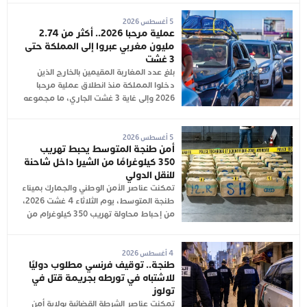
5 أغسطس 2026
عملية مرحبا 2026.. أكثر من 2.74
مليون مغربي عبروا إلى المملكة حتى
3 غشت
بلغ عدد المغاربة المقيمين بالخارج الذين
دخلوا المملكة منذ انطلاق عملية مرحبا
2026 وإلى غاية 3 غشت الجاري، ما مجموعه
5 أغسطس 2026
أمن طنجة المتوسط يحبط تهريب
350 كيلوغرامًا من الشيرا داخل شاحنة
للنقل الدولي
تمكنت عناصر الأمن الوطني والجمارك بميناء
طنجة المتوسط، يوم الثلاثاء 4 غشت 2026،
من إحباط محاولة تهريب 350 كيلوغرام من
4 أغسطس 2026
طنجة.. توقيف فرنسي مطلوب دوليًا
للاشتباه في تورطه بجريمة قتل في
تولوز
تمكنت عناصر الشرطة القضائية بولاية أمن