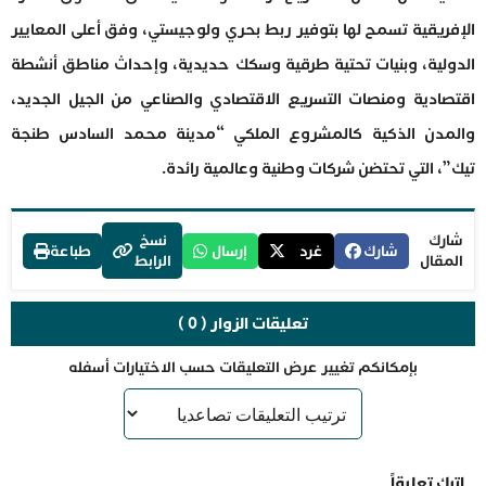
الإفريقية تسمح لها بتوفير ربط بحري ولوجيستي، وفق أعلى المعايير
الدولية، وبنيات تحتية طرقية وسكك حديدية، وإحداث مناطق أنشطة
اقتصادية ومنصات التسريع الاقتصادي والصناعي من الجيل الجديد،
والمدن الذكية كالمشروع الملكي “مدينة محمد السادس طنجة
تيك”، التي تحتضن شركات وطنية وعالمية رائدة.
شارك
نسخ
شارك
غرد
إرسال
طباعة
المقال
الرابط
تعليقات الزوار ( 0 )
بإمكانكم تغيير عرض التعليقات حسب الاختيارات أسفله
اترك تعليقاً