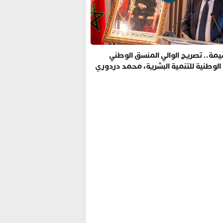
مة.. تصريح الوالي المنسق الوطني
 الوطنية للتنمية البشرية، محمد دردوري