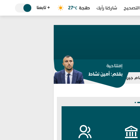
+ تابعنا
طنجة
27
التصحيح
شاركنا رأيك
°C
إفتتاحية
بقلم: أمين نشاط
تكشف خيوط شبكة ابتزاز مزعومة
الداخلية ترفع جاهزية انتخابات 2026.. تفتيش مراكز الاقتراع وتعبئة 350 ألف مؤطر