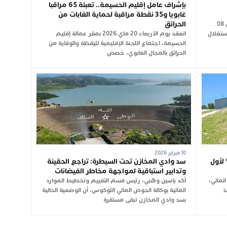
بإشراف عامل إقليم الحسيمة.. تعبئة 65 مراقبا
غابويا و35 نقطة مراقبة لحماية الغابات من
الحرائق
شهدت نواحي مدينة تارجيست، صباح اليوم الإثنين 08
واستغلال
انعقد يوم الأربعاء 20 ماي 2026 بمقر عمالة إقليم
الحسيمة، اجتماع اللجنة الإقليمية لليقظة والوقاية من
الحرائق بالمجال الغابوي، خصص
10 فبراير 2026
بالعرائش يبلغ نسبة ملء 100% لأول
سد وادي المخازن تحت السيطرة: تراجع الحقينة
وتدابير استباقية لمواجهة مخاطر الفيضانات
لمائي،
أكد ياسين وهبي، رئيس قسم التقييم وتخطيط الموارد
منذ
المائية بوكالة الحوض المائي اللوكوس، أن الوضعية الحالية
بسد وادي المخازن تبقى مستقرة