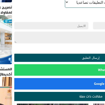
تصريح عم
لمقاولا
المستشف
أكديطال
تلتزم بأ
مقالات ذات صلة