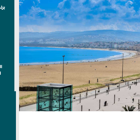
برل
ا
ا