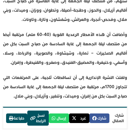
ستهم، من منتصف ليلة الجمعة إلى غاية العاشرة من صباح السبت،
أقاليم أزيلال، والحوز، وطنجة-أصيلة، وتطوان، ووزان، وميدلت، وبني
ملال، وفحص-أنجرة، والعرائش، وشفشاون، وتازة، وتاونات.
وأضافت أن هذه الأمطار الرعدية القوية (40-60 ملم) مرتقبة أيضا
من منتصف ليلة الجمعة إلى غاية السادسة من صباح السبت بكل من
أقاليم الصخيرات – تمارة، وشيشاوة، والصويرة، والرباط، وسلا،
وآسفي، وخنيفرة، والمضيق-الفنيدق، وصفرو، والقنيطرة، وإفران.
ولفتت النشرة الإنذارية إلى أن تساقطات ثلجية، على المرتفعات التي
تتجاوز 1700م، مرتقبة من منتصف ليلة الجمعة إلى غاية السادسة من
صباح السبت بكل من إفران، وميدلت، وتنغير، وأزيلال، وبني ملال.
شارك
نسخ
شارك
غرد
إرسال
طباعة
المقال
الرابط