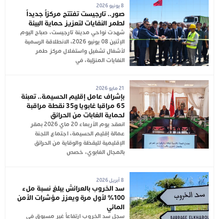
8 يونيو 2026
صور.. تارجيست تفتتح مركزاً جديداً
لطمر النفايات لتعزيز حماية البيئة
شهدت نواحي مدينة تارجيست، صباح اليوم
الإثنين 08 يونيو 2026، الانطلاقة الرسمية
لأشغال تشغيل واستغلال مركز طمر
النفايات المنزلية، في
21 مايو 2026
بإشراف عامل إقليم الحسيمة.. تعبئة
65 مراقبا غابويا و35 نقطة مراقبة
لحماية الغابات من الحرائق
انعقد يوم الأربعاء 20 ماي 2026 بمقر
عمالة إقليم الحسيمة، اجتماع اللجنة
الإقليمية لليقظة والوقاية من الحرائق
بالمجال الغابوي، خصص
8 أبريل 2026
سد الخروب بالعرائش يبلغ نسبة ملء
100% لأول مرة ويعزز مؤشرات الأمن
المائي
سجل سد الخروب ارتفاعاً غير مسبوق في