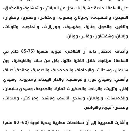
على الساعة الحادية عشرة ليلا، بكل من العرائش، وشيشاوة، والمضيق-
الفنيدق، والحسيمة، ومولاي يعقوب، ومكناس، وصفرو، وتطوان،
وتنغير، والحوز، وتازة، وكرسيف، وورزازات، والحاجب، وتاونات،
وإفران، وشفشاون، وفاس، ووزان.
وأضاف المصدر ذاته أن الظاهرة الجوية نفسها (75-85 كلم في
الساعة) مرتقبة، خلال الفترة ذاتها، بكل من سلا، والقنيطرة، وبن
سليمان، وسطات، والرحامنة، والمحمدية، والصويرة، وطنجة-أصيلة،
وآسفي، وسيدي بنور، واليوسفية، والدار البيضاء، ومديونة، وسيدي
إفني، وتزنيت، والرباط، والصخيرات-تمارة، والجديدة، وسيدي سليمان،
والخميسات، وبولمان، وسيدي قاسم، وبرشيد، ومراكش، وميدلت،
وفحص-أنجرة، والنواصر.
وأشارت المديرية إلى أن تساقطات مطرية رعدية قوية (60- 90 ملم)