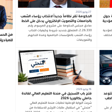
27 يوليو 2026
ة حول
الحكومة تقر نظاماً جديداً لانتخاب رؤساء الشعب
لمؤدية
بالجامعات والتصويت الإلكتروني يدخل على الخط
صادق مجلس الحكومة على مشروع المرسوم رقم
لمؤدية
2.26.330، المتعلق بتحديد شروط وكيفيات انتخاب
من الحسي
 مختلف
رؤساء الشعب بالمؤسسات الجامعية ومدة انتدابهم
للمبادرة
والتعويضات
16 يوليو 2026
تتوعد
فتح باب التسجيل في منحة التعليم العالي لفائدة
الطب
حاملي بكالوريا 2026
شرعت البوابة الوطنية لطلبات منحة التعليم العالي
ار على
“منحتي” في استقبال طلبات الترشح للاستفادة من