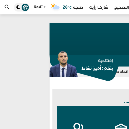
+ تابعنا
طنجة
28
التصحيح
شاركنا رأيك
°C
إفتتاحية
بقلم: أمين نشاط
 تضارب بشأن الأسباب وفليك يبحث عن بديل
مجموعة “جيل زد 212” تنفي الدعوة إلى مظاهرات وتحذر من منشورات منسوبة إليها