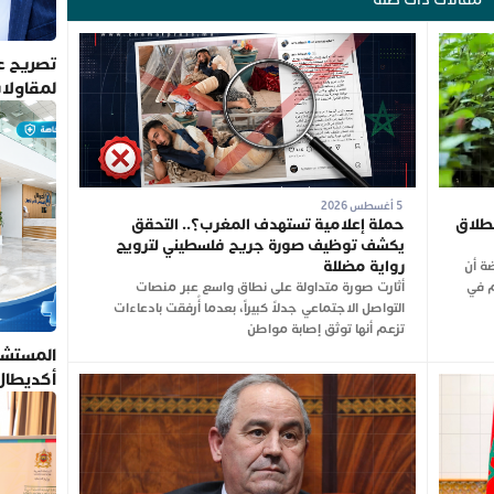
تصريح عم
لمقاولا
5 أغسطس 2026
مغرب.. انطلاق
حملة إعلامية تستهدف المغرب؟.. التحقق
يكشف توظيف صورة جريح فلسطيني لترويج
رواية مضللة
ضة أن
سم 2026-2027 سيتم في
أثارت صورة متداولة على نطاق واسع عبر منصات
التواصل الاجتماعي جدلاً كبيراً، بعدما أُرفقت بادعاءات
تزعم أنها توثق إصابة مواطن
المستشف
أكديطال
تلتزم بأ