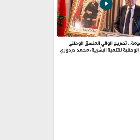
مة.. تصريح الوالي المنسق الوطني
 الوطنية للتنمية البشرية، محمد دردوري