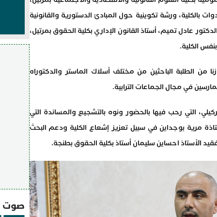
 9 ماي 2024، بقاعة الندوات بالكلية، ورشة تكوينية حول المبادئ الدستورية والقانونية
دكتور عادل تميم، أستاذ القانون الإداري بكلية الحقوق بمرتيل،
نفس الكلية.
ا من الطلبة الباحثين من مختلف أسلاك الماستر والدكتوراه
ارسين في مجال الجماعات الترابية.
ركيلي، التي رحب فيها بالحضور ونوه بالتشجيع والمساندة التي
تاذة مرية بوجداين في سبيل تعزيز إشعاع الكلية ودعم البحث
فقيد الأستاذ احساين سليمان أستاذ بكلية الحقوق بطنجة.
صوت و