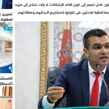
تور عادل تميم إلى كون هاته الإشكالات لا زالت تحتاج إلى مزيد
عا الطلبة الباحثين على تناولها كمشاريع لأبحاثهم ومقالاتهم.
تصريح عم
لمقاولا
المستشف
أكديطال
تلتزم بأ