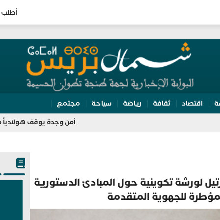
أطلب 
ة
اقتصاد
ثقافة
رياضة
سياحة
مجتمع
أمن وجدة يوقف هولندياً ملاحقاً بنشرة حمراء لـ “الأ
يل لورشة تكوينية حول المبادئ الدستورية
لمؤطرة للجهوية المتقدمة