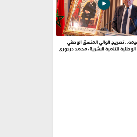
مة.. تصريح الوالي المنسق الوطني
 الوطنية للتنمية البشرية، محمد دردوري