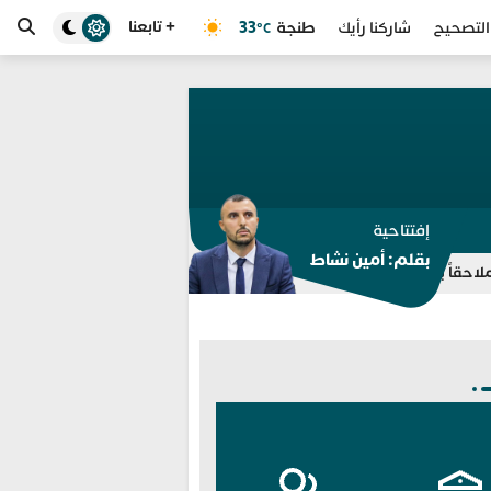
+ تابعنا
طنجة
33
التصحيح
شاركنا رأيك
°C
إفتتاحية
بقلم: أمين نشاط
نتربول” في قضايا مخدرات واحتجاز
برشلونة يلغي ودية اتحاد طنجة.. تض