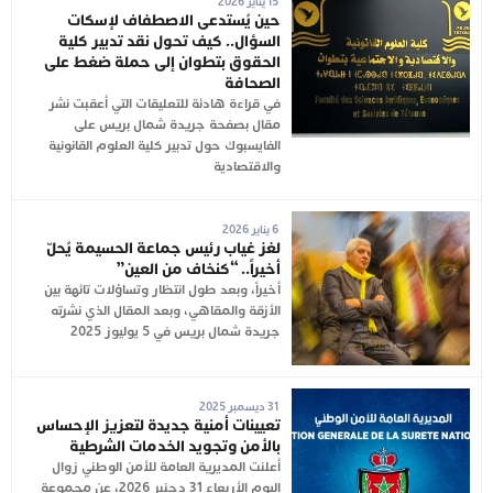
15 يناير 2026
حين يُستدعى الاصطفاف لإسكات
السؤال.. كيف تحول نقد تدبير كلية
الحقوق بتطوان إلى حملة ضغط على
الصحافة
في قراءة هادئة للتعليقات التي أعقبت نشر
مقال بصفحة جريدة شمال بريس على
الفايسبوك حول تدبير كلية العلوم القانونية
والاقتصادية
6 يناير 2026
لغز غياب رئيس جماعة الحسيمة يُحلّ
أخيراً.. “كنخاف من العين”
أخيراً، وبعد طول انتظار وتساؤلات تائهة بين
الأزقة والمقاهي، وبعد المقال الذي نشرته
جريدة شمال بريس في 5 يوليوز 2025
31 ديسمبر 2025
تعيينات أمنية جديدة لتعزيز الإحساس
بالأمن وتجويد الخدمات الشرطية
أعلنت المديرية العامة للأمن الوطني زوال
اليوم الأربعاء 31 دجنبر 2026، عن مجموعة