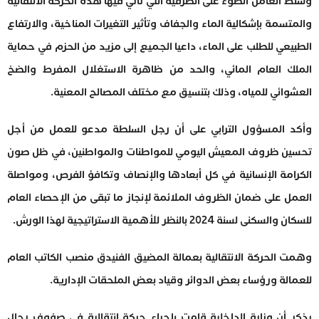
وسلط العامل الضوء على الظرفية التي تأتي فيها هذه الحركة الانتقالية
والمتسمة بإشكالية الماء والجفاف وتأثير التغيرات المناخية، والارتفاع
الطبيعي للطلب على الماء، داعيا الجميع إلى مزيد من الحزم في حماية
الملك العام المائي، والحد من ظاهرة الاستغلال المفرط والضخ
العشوائي للمياه، وذلك بتنسيق مع مختلف المصالح المعنية.
وأكد المسؤول الترابي على أن رجل السلطة مدعو للعمل من أجل
تحسين ظروف المعيش اليومي للمواطنات والمواطنين، في ظل صون
الكرامة الإنسانية في كل أبعادها والإنصاف وتكافؤ الفرص، ومواصلة
العمل على ضمان الظروف الملائمة لإنجاز ما تبقى من الإحصاء العام
للسكان والسكنى لسنة 2024 بالنظر للأهمية الاستراتيجية لهذا الورش.
وهمت الحركة الانتقالية بعمالة المضيق الفنيدق منصب الكاتب العام
للعمالة ورؤساء بعض الدوائر وقياد بعض الملحقات الإدارية.
يذكر أن وزارة الداخلية قامت بإجراء حركة انتقالية في صفوف رجال