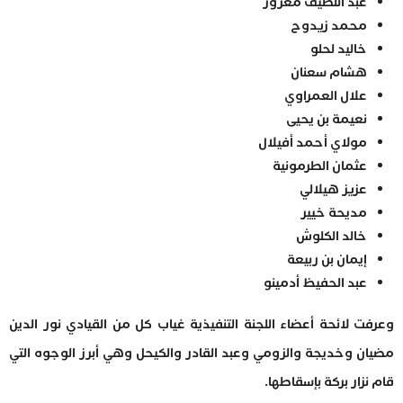
عبد اللطيف معزوز
محمد زيدوح
خاليد لحلو
هشام سعنان
علال العمراوي
نعيمة بن يحيى
مولاي أحمد أفيلال
عثمان الطرمونية
عزيز هيلالي
مديحة خيير
خالد الكلوش
إيمان بن ربيعة
عبد الحفيظ أدمينو
وعرفت لائحة أعضاء اللجنة التنفيذية غياب كل من القيادي نور الدين
مضيان وخديجة والزومي وعبد القادر والكيحل وهي أبرز الوجوه التي
قام نزار بركة بإسقاطها.