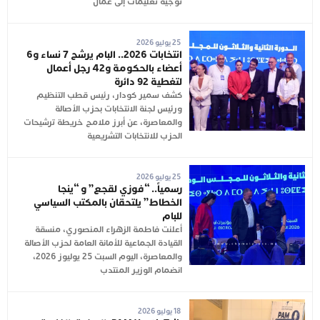
توجيه تعليمات إلى عمال
25 يوليو 2026
انتخابات 2026.. البام يرشح 7 نساء و6
أعضاء بالحكومة و42 رجل أعمال
لتغطية 92 دائرة
كشف سمير كودار، رئيس قطب التنظيم
ورئيس لجنة الانتخابات بحزب الأصالة
والمعاصرة، عن أبرز ملامح خريطة ترشيحات
الحزب للانتخابات التشريعية
25 يوليو 2026
رسمياً.. “فوزي لقجع” و “ينجا
الخطاط” يلتحقان بالمكتب السياسي
للبام
أعلنت فاطمة الزهراء المنصوري، منسقة
القيادة الجماعية للأمانة العامة لحزب الأصالة
والمعاصرة، اليوم السبت 25 يوليوز 2026،
انضمام الوزير المنتدب
18 يوليو 2026