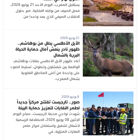
يستقبل المغرب، اليوم الأحد 21 يونيو 2026،
فصل الصيف من بوابته الفلكية، مع حلول
الانقلاب الصيفي الذي يعد واحدا من
21 يونيو 2026
الأيل الأطلسي يطل من بوهاشم..
ظهور نادر ينعش آمال حماية الحياة
البرية بالشمال
أعاد ظهور الأيل الأطلسي بغابات بوهاشم،
الواقعة بين شفشاون وتطوان، تسليط الضوء
على واحدة من أغنى المناطق الغابوية
بشمال المغرب،
8 يونيو 2026
صور.. تارجيست تفتتح مركزاً جديداً
لطمر النفايات لتعزيز حماية البيئة
شهدت نواحي مدينة تارجيست، صباح اليوم
الإثنين 08 يونيو 2026، الانطلاقة الرسمية
لأشغال تشغيل واستغلال مركز طمر
النفايات المنزلية، في