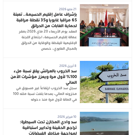
21 مايو 2026
بإشراف عامل إقليم الحسيمة.. تعبئة
65 مراقبا غابويا و35 نقطة مراقبة
لحماية الغابات من الحرائق
انعقد يوم الأربعاء 20 ماي 2026 بمقر
عمالة إقليم الحسيمة، اجتماع اللجنة
الإقليمية لليقظة والوقاية من الحرائق
بالمجال الغابوي، خصص
8 أبريل 2026
سد الخروب بالعرائش يبلغ نسبة ملء
100% لأول مرة ويعزز مؤشرات الأمن
المائي
سجل سد الخروب ارتفاعاً غير مسبوق في
مخزونه المائي، بعدما بلغت نسبة ملئه 100
في المائة لأول مرة منذ دخوله
10 فبراير 2026
سد وادي المخازن تحت السيطرة:
تراجع الحقينة وتدابير استباقية
لمواجهة مخاطر الفيضانات