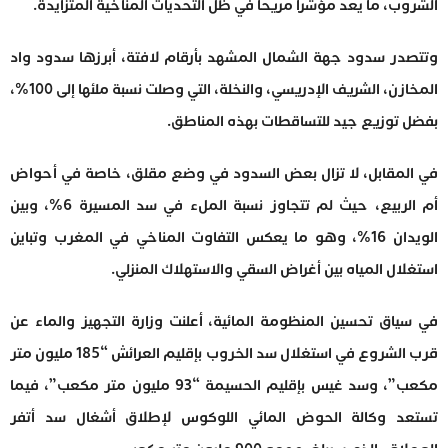
الشروب، ما يعد مؤشرا مريحا في ظل التحديات المناخية المتزايدة.
وتتصدر سدود جهة الشمال المشهد بأرقام لافتة، أبرزها سدود واد
المخازن، الشريف الإدريسي، والنخلة، التي وصلت نسبة ملئها إلى 100%،
بفضل توزيع جيد للتساقطات بهذه المناطق.
في المقابل، لا تزال بعض السدود في وضع مقلق، خاصة في أحواض
أم الربيع، حيث لم تتجاوز نسبة الملء في سد المسيرة 6%، وبين
الويدان 16%، وهو ما يعكس التفاوت المناخي في المغرب وتباين
استغلال المياه بين أغراض السقي والاستهلاك المنزلي.
في سياق تحسين المنظومة المائية، أعلنت وزارة التجهيز والماء عن
قرب الشروع في استغلال سد الخروب بإقليم العرائش “185 مليون متر
مكعب”، وسد غيس بإقليم الحسيمة “93 مليون متر مكعب”، فيما
تستعد وكالة الحوض المائي اللوكوس لإطلاق أشغال سد أتفر