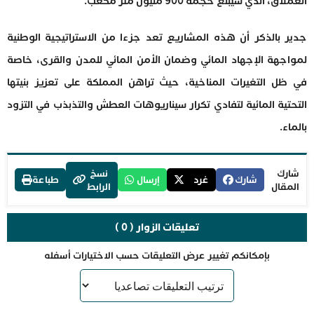
العملاق، الذي سيبلغ حجمه 900 مليون متر مكعب.
جدير بالذكر أن هذه المشاريع تعد جزءا من الاستراتيجية الوطنية
لمواجهة الإجهاد المائي وضمان الأمن المائي للمدن والقرى، خاصة
في ظل التغيرات المناخية، حيث تراهن المملكة على تعزيز بنيتها
التحتية المائية لتفادي تكرار سيناريوهات العطش والتذبذب في التزود
بالماء.
شارك
نسخ
شارك
غرد
إرسال
طباعة
المقال
الرابط
تعليقات الزوار ( 0 )
بإمكانكم تغيير عرض التعليقات حسب الاختيارات أسفله