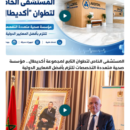
المستشفى الخاص لتطوان التابع لمجموعة أكديطال.. مؤسسة
صحية متعددة التخصصات تلتزم بأفضل المعايير الدولية