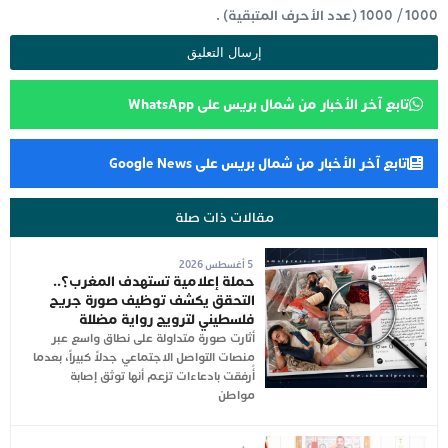
1000
/
1000
(عدد الأحرف المتبقية) .
تابع آخر الأخبار من شمال بريس على WhatsApp
تابع آخر الأخبار من شمال بريس على Google News
مقالات ذات صلة
5 أغسطس 2026
حملة إعلامية تستهدف المغرب؟..
التحقق يكشف توظيف صورة جريح
فلسطيني لترويج رواية مضللة
أثارت صورة متداولة على نطاق واسع عبر
منصات التواصل الاجتماعي جدلاً كبيراً، بعدما
أُرفقت بادعاءات تزعم أنها توثق إصابة
مواطن