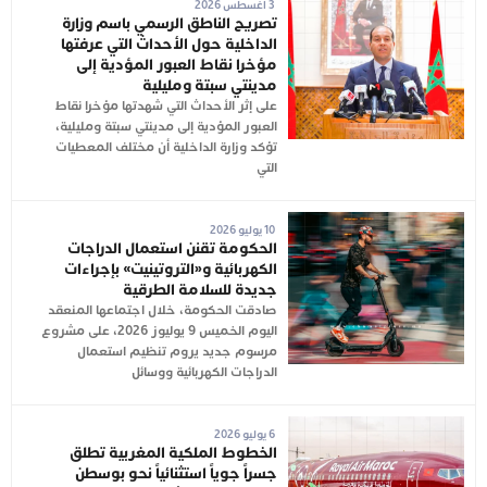
3 أغسطس 2026
تصريح الناطق الرسمي باسم وزارة
الداخلية حول الأحداث التي عرفتها
مؤخرا نقاط العبور المؤدية إلى
مدينتي سبتة ومليلية
على إثر الأحداث التي شهدتها مؤخرا نقاط
العبور المؤدية إلى مدينتي سبتة ومليلية،
تؤكد وزارة الداخلية أن مختلف المعطيات
التي
10 يوليو 2026
الحكومة تقنن استعمال الدراجات
الكهربائية و«التروتينيت» بإجراءات
جديدة للسلامة الطرقية
صادقت الحكومة، خلال اجتماعها المنعقد
اليوم الخميس 9 يوليوز 2026، على مشروع
مرسوم جديد يروم تنظيم استعمال
الدراجات الكهربائية ووسائل
6 يوليو 2026
الخطوط الملكية المغربية تطلق
جسراً جوياً استثنائياً نحو بوسطن