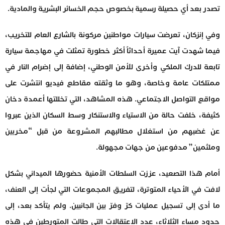
تصدر بعد أي حصيلة رسمية بخصوص حجم الخسائر البشرية والمادية.
وفي إنزكان، تعرضت سيارات مواطنين مركونة بالشارع العام للتخريب،
فيما شهدت آيت عميرة أحداثاً أكثر خطورة تمثلت في مهاجمة سيارة
تابعة للدرك الملكي وأخرى للأمن الوطني، إضافة إلى إضرام النار في
ممتلكات عامة وخاصة، وهو ما وثقته مقاطع فيديو انتشرت على
مواقع التواصل الاجتماعي. هذه المشاهد، التي تخللتها أعمدة دخان
كثيفة، خلفت حالة من الاستياء والاستنكار وسط السكان الذين عبروا
عن غضبهم من استغلال مطالبهم المشروعة من قبل “مخربين
وملثمين” مدفوعين من جهات مجهولة.
أمام هذا التصعيد، عززت السلطات الأمنية حضورها الميداني بشكل
لافت في الأحياء المتوترة، لتفريق المجموعات التي لجأت إلى العنف،
ما أدى إلى تسجيل عمليات كرّ وفرّ بين الجانبين. ولم يتأكد بعد، إلى
حدود مساء الثلاثاء، عدد الاعتقالات التي طالت المتورطين في هذه