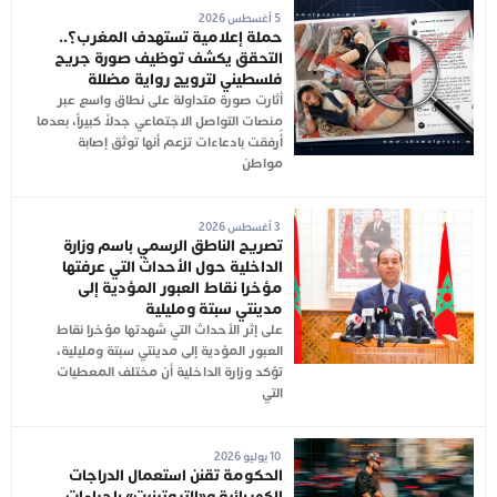
5 أغسطس 2026
حملة إعلامية تستهدف المغرب؟..
التحقق يكشف توظيف صورة جريح
فلسطيني لترويج رواية مضللة
أثارت صورة متداولة على نطاق واسع عبر
منصات التواصل الاجتماعي جدلاً كبيراً، بعدما
أُرفقت بادعاءات تزعم أنها توثق إصابة
مواطن
3 أغسطس 2026
تصريح الناطق الرسمي باسم وزارة
الداخلية حول الأحداث التي عرفتها
مؤخرا نقاط العبور المؤدية إلى
مدينتي سبتة ومليلية
على إثر الأحداث التي شهدتها مؤخرا نقاط
العبور المؤدية إلى مدينتي سبتة ومليلية،
تؤكد وزارة الداخلية أن مختلف المعطيات
التي
10 يوليو 2026
الحكومة تقنن استعمال الدراجات
الكهربائية و«التروتينيت» بإجراءات