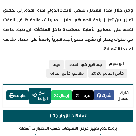
ومن خلال هذا التعديل، يسعى الاتحاد الدولي لكرة القدم إلى تحقيق
توازن بين تعزيز راحة الجماهير خلال المباريات، والحفاظ في الوقت
نفسه على المعايير الأمنية المعتمدة داخل المنشآت الرياضية، خاصة
في بطولة ينتظر أن تشهد حضوراً جماهيرياً واسعاً على امتداد ملاعب
أمريكا الشمالية.
الوسوم
جماهير كرة القدم
فيفا
كأس العالم 2026
ملاعب كأس العالم
شارك
نسخ
شارك
غرد
إرسال
طباعة
المقال
الرابط
تعليقات الزوار ( 0 )
بإمكانكم تغيير عرض التعليقات حسب الاختيارات أسفله