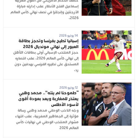
خطف الحكم الأمريكي من أصول مغربية
إسماعيل الفتح الأنظار عقب إدارته مباراة
الأرجنتين وإنجلترا في نصف نهائي كأس العالم
2026،
14 يوليو 2026
إسبانيا تطيح بفرنسا وتحجز بطاقة
العبور إلى نهائي مونديال 2026
حجز المنتخب الإسباني أولى بطاقات التأهل
إلى نهائي كأس العالم 2026، عقب انتصاره
المستحق على نظيره الفرنسي بهدفين دون
رد،
12 يوليو 2026
“طموحنا لم ينته”.. محمد وهبي
يعتذر للمغاربة ويعد بعودة أقوى
لأسود الأطلس
وجّه الناخب الوطني محمد وهبي رسالة
مؤثرة إلى الجماهير المغربية، عقب انتهاء
مشوار المنتخب الوطني في نهائيات كأس
العالم 2026