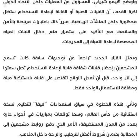
وأوضح هيمو شيرغي، المسؤول عن العمليات داخل الاتحاد الدولي
لكرة القدم، أن القنينات الصلبة أو القابلة لإعادة الاستخدام ستظل
محظورة داخل المنشآت الرياضية، مبرراً ذلك باعتبارات مرتبطة بالأمن
والسلامة، مع التأكيد على استمرار منع إدخال قنينات المياه
المخصصة لإعادة التعبئة إلى المدرجات.
ويمثل القرار الجديد تراجعاً عن توجيهات سابقة كانت تسمح
للمشجعين بإحضار قنينات شفافة قابلة لإعادة الاستخدام تصل سعتها
إلى لتر واحد، قبل أن تُعدل اللوائح لتقتصر على قنينة بلاستيكية مرنة
ومغلقة للاستعمال الواحد فقط.
وتأتي هذه الخطوة في سياق استعدادات “فيفا” لتنظيم نسخة
استثنائية من كأس العالم، وسط توقعات بمباريات في أجواء حارة
بعدد من المدن المستضيفة، الأمر الذي دفع روابط مشجعين إلى
المطالبة بضمان شروط أفضل للترطيب والراحة داخل الملاعب.