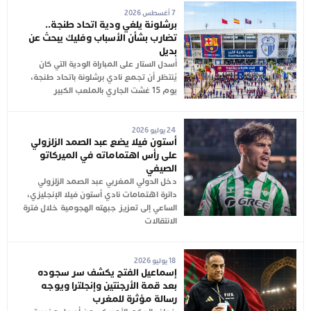
7 أغسطس 2026
برشلونة يلغي ودية اتحاد طنجة..
تضارب بشأن الأسباب وفليك يبحث عن
بديل
أُسدل الستار على المباراة الودية التي كان
يُنتظر أن تجمع نادي برشلونة باتحاد طنجة،
يوم 15 غشت الجاري بالملعب الكبير
24 يوليو 2026
أستون فيلا يضع عبد الصمد الزلزولي
على رأس اهتماماته في الميركاتو
الصيفي
دخل الدولي المغربي عبد الصمد الزلزولي
دائرة اهتمامات نادي أستون فيلا الإنجليزي،
الساعي إلى تعزيز جبهته الهجومية خلال فترة
الانتقالات
18 يوليو 2026
إسماعيل الفتح يكشف سر سجوده
بعد قمة الأرجنتين وإنجلترا ويوجه
رسالة مؤثرة للمغرب