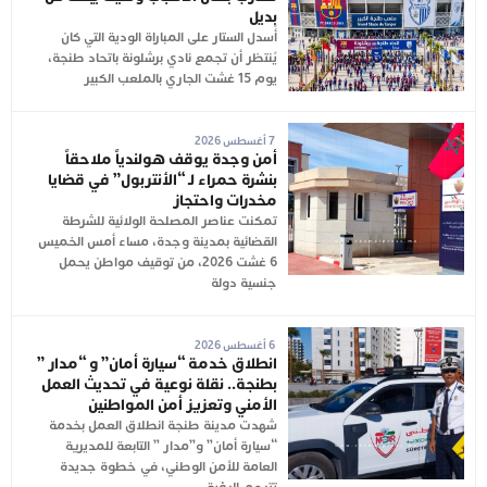
بديل
أُسدل الستار على المباراة الودية التي كان
يُنتظر أن تجمع نادي برشلونة باتحاد طنجة،
يوم 15 غشت الجاري بالملعب الكبير
7 أغسطس 2026
أمن وجدة يوقف هولندياً ملاحقاً
بنشرة حمراء لـ “الأنتربول” في قضايا
مخدرات واحتجاز
تمكنت عناصر المصلحة الولائية للشرطة
القضائية بمدينة وجدة، مساء أمس الخميس
6 غشت 2026، من توقيف مواطن يحمل
جنسية دولة
6 أغسطس 2026
انطلاق خدمة “سيارة أمان” و “مدار ”
بطنجة.. نقلة نوعية في تحديث العمل
الأمني وتعزيز أمن المواطنين
شهدت مدينة طنجة انطلاق العمل بخدمة
“سيارة أمان” و”مدار ” التابعة للمديرية
العامة للأمن الوطني، في خطوة جديدة