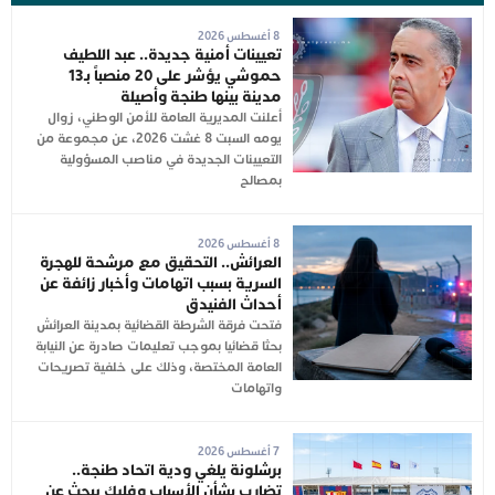
8 أغسطس 2026
تعيينات أمنية جديدة.. عبد اللطيف
حموشي يؤشر على 20 منصباً بـ13
مدينة بينها طنجة وأصيلة
أعلنت المديرية العامة للأمن الوطني، زوال
يومه السبت 8 غشت 2026، عن مجموعة من
التعيينات الجديدة في مناصب المسؤولية
بمصالح
8 أغسطس 2026
العرائش.. التحقيق مع مرشحة للهجرة
السرية بسبب اتهامات وأخبار زائفة عن
أحداث الفنيدق
فتحت فرقة الشرطة القضائية بمدينة العرائش
بحثا قضائيا بموجب تعليمات صادرة عن النيابة
العامة المختصة، وذلك على خلفية تصريحات
واتهامات
7 أغسطس 2026
برشلونة يلغي ودية اتحاد طنجة..
تضارب بشأن الأسباب وفليك يبحث عن