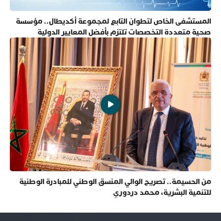
المستشفى الخاص لتطوان التابع لمجموعة أكديطال.. مؤسسة
صحية متعددة التخصصات تلتزم بأفضل المعايير الدولية
من الحسيمة.. تصريح الوالي المنسق الوطني للمبادرة الوطنية
للتنمية البشرية، محمد دردوري