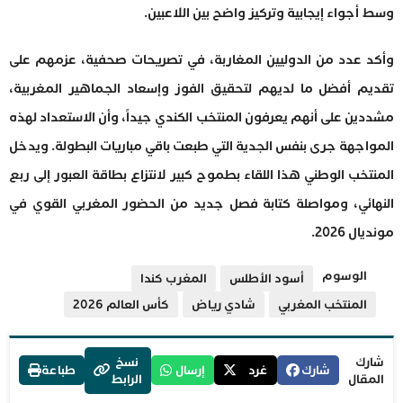
وسط أجواء إيجابية وتركيز واضح بين اللاعبين.
وأكد عدد من الدوليين المغاربة، في تصريحات صحفية، عزمهم على
تقديم أفضل ما لديهم لتحقيق الفوز وإسعاد الجماهير المغربية،
مشددين على أنهم يعرفون المنتخب الكندي جيداً، وأن الاستعداد لهذه
المواجهة جرى بنفس الجدية التي طبعت باقي مباريات البطولة. ويدخل
المنتخب الوطني هذا اللقاء بطموح كبير لانتزاع بطاقة العبور إلى ربع
النهائي، ومواصلة كتابة فصل جديد من الحضور المغربي القوي في
مونديال 2026.
الوسوم
أسود الأطلس
المغرب كندا
المنتخب المغربي
شادي رياض
كأس العالم 2026
شارك
نسخ
شارك
غرد
إرسال
طباعة
المقال
الرابط