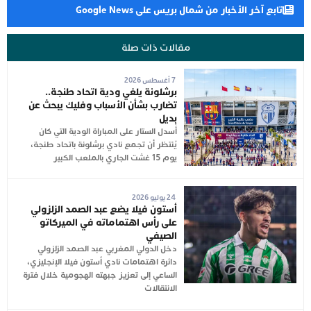
تابع آخر الأخبار من شمال بريس على Google News
مقالات ذات صلة
7 أغسطس 2026
برشلونة يلغي ودية اتحاد طنجة..
تضارب بشأن الأسباب وفليك يبحث عن
بديل
أُسدل الستار على المباراة الودية التي كان
يُنتظر أن تجمع نادي برشلونة باتحاد طنجة،
يوم 15 غشت الجاري بالملعب الكبير
24 يوليو 2026
أستون فيلا يضع عبد الصمد الزلزولي
على رأس اهتماماته في الميركاتو
الصيفي
دخل الدولي المغربي عبد الصمد الزلزولي
دائرة اهتمامات نادي أستون فيلا الإنجليزي،
الساعي إلى تعزيز جبهته الهجومية خلال فترة
الانتقالات