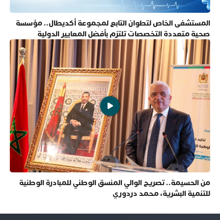
المستشفى الخاص لتطوان التابع لمجموعة أكديطال.. مؤسسة
صحية متعددة التخصصات تلتزم بأفضل المعايير الدولية
من الحسيمة.. تصريح الوالي المنسق الوطني للمبادرة الوطنية
للتنمية البشرية، محمد دردوري