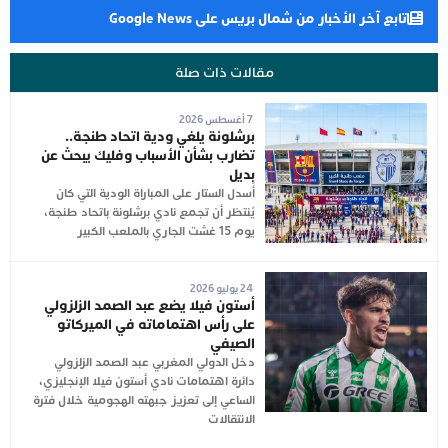
تابع آخر الأخبار من شمال بريس على Google News
مقالات ذات صلة
7 أغسطس 2026
برشلونة يلغي ودية اتحاد طنجة..
تضارب بشأن الأسباب وفليك يبحث عن
بديل
أُسدل الستار على المباراة الودية التي كان
يُنتظر أن تجمع نادي برشلونة باتحاد طنجة،
يوم 15 غشت الجاري بالملعب الكبير
24 يوليو 2026
أستون فيلا يضع عبد الصمد الزلزولي
على رأس اهتماماته في الميركاتو
الصيفي
دخل الدولي المغربي عبد الصمد الزلزولي
دائرة اهتمامات نادي أستون فيلا الإنجليزي،
الساعي إلى تعزيز جبهته الهجومية خلال فترة
الانتقالات