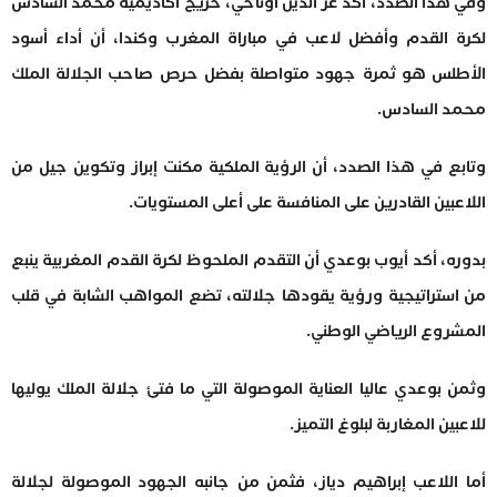
وفي هذا الصدد، أكد عز الدين أوناحي، خريج أكاديمية محمد السادس
لكرة القدم وأفضل لاعب في مباراة المغرب وكندا، أن أداء أسود
الأطلس هو ثمرة جهود متواصلة بفضل حرص صاحب الجلالة الملك
محمد السادس.
وتابع في هذا الصدد، أن الرؤية الملكية مكنت إبراز وتكوين جيل من
اللاعبين القادرين على المنافسة على أعلى المستويات.
بدوره، أكد أيوب بوعدي أن التقدم الملحوظ لكرة القدم المغربية ينبع
من استراتيجية ورؤية يقودها جلالته، تضع المواهب الشابة في قلب
المشروع الرياضي الوطني.
وثمن بوعدي عاليا العناية الموصولة التي ما فتئ جلالة الملك يوليها
للاعبين المغاربة لبلوغ التميز.
أما اللاعب إبراهيم دياز، فثمن من جانبه الجهود الموصولة لجلالة