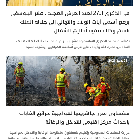
في الذكرى الـ27 لعيد العرش المجيد.. منير البيوسفي
يرفع أسمى آيات الولاء والتهاني إلى جلالة الملك
باسم وكالة تنمية أقاليم الشمال
بمناسبة تخليد الذكرى السابعة والعشرين لتربع صاحب الجلالة الملك محمد
السادس، نصره الله وأيده، على عرش أسلافه الميامين، يتشرف السيد
28 يوليو 2026
شفشاون تعزز جاهزيتها لمواجهة حرائق الغابات
بإحداث مركز إقليمي للتدخل والإغاثة
عززت السلطات العمومية بإقليم شفشاون منظومة الوقاية والتدخل لمواجهة
حرائق الغابات، من خلال إحداث مركز إقليمي للتنسيق والتدخل والإغاثة بمنطقة