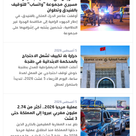
مسيري مجموعة “واتساب” للتوقيف
بالفنيدق وتطوان
أوقفت عناصر الدرك الملكي بالفنيدق، في
إطار الجهود الرامية إلى مكافحة الهجرة غير
النظامية، شخصين يشتبه في إشرافهما على
مجموعة
5 أغسطس 2026
حرارة بلا تكييف تشعل الاحتجاج
بالمحكمة الابتدائية في طنجة
أعلنت النقابة الديمقراطية للعدل بطنجة
خوض توقف احتجاجي عن العمل لمدة
ساعة، اليوم الأربعاء 5 غشت 2026، تنديداً
باستمرار تعطل
5 أغسطس 2026
عملية مرحبا 2026.. أكثر من 2.74
مليون مغربي عبروا إلى المملكة حتى
3 غشت
بلغ عدد المغاربة المقيمين بالخارج الذين
دخلوا المملكة منذ انطلاق عملية مرحبا
2026 وإلى غاية 3 غشت الجاري، ما مجموعه