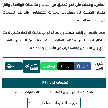
الملكي، وعملت على فتح تحقيق في أسباب وملابسات الواقعة، ونقل
جثمان الضحية إلى مستودع الأموات بشفشاون، بناء على تعليمات
النيابة العامة المختصة.
جدير بالذكر أن إقليم شفشاون يعرف توالي حالات الانتحار بشكل لافت
للأنظار لضحايا من مختلف الفئات الاجتماعية ومن الجنسين؛ الشيء
الذي يثير التساؤل والاستغراب عن الأسباب والدوافع.
شارك
نسخ
شارك
غرد
إرسال
طباعة
المقال
الرابط
تعليقات الزوار ( 0 )
بإمكانكم تغيير عرض التعليقات حسب الاختيارات أسفله