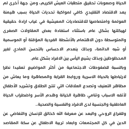
الحياة وصعوبات تحقيق متطلبات العيش الكريم، ومن جهة أخرى لم
يعد الاقتصاد التقليدي كافي لمواكبة تحديات الحياة بسبب هيمنة
العولمة وامتصاصها للاقتصاديات المعيشية في غياب ارادة حقيقية
لهيكلتها بشكل عام باستثناء استفادة بعض المقاولات الصغرى
والمتوسطة دون الاهتمام بالأنشطة الفردية المؤقتة أو الموسمية
أو شبه الدائمة، وبذلك ينعدم الاحساس بالتحسن المادي لغير
المحظوظين وبذلك يشيع اليأس بين الافراد بشكل عام.
وبالنسبة للضغوطات الاجتماعية من أكثر المواضيع تعقيدا نظرا
لارتباطها بالحياة الاسرية وروابط القرابة والمصاهرة وما يعاش من
مظاهر التعنيف وتصدع العلاقات التي تنتج الطلاق وتشريد الأطفال
لأتفه الاسباب وتنامي ظاهرة الخيانة وهدم الأسر واضطراب الحياة
العاطفية والجنسية لدى الافراد والنفسية والصحية..
وللفراغ الروحي والبعد عن معرفة الله كخالق للإنسان والتغاضي عن
الدين في كل المجتمعات وابعاد تربية الاطفال عن سكة المقاصد