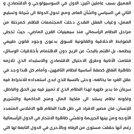
العميق بسبب عاملين اثنين: الاول في السوسيولوجي و الاقتصادي و
الثاني في السياسي والشأن العام. ومع تحول الدولة الى شركة وتسليع
العمل، وغياب العقل النقدي دخلت المجتمعات للظلم كمرحلة من
مراحل النظام الرأسمالي منذ سبعينيات القرن الماضي، حيث تخطى
الضوابط الاخلاقية والقانونية للسوق بدعوى وجود قانون طبيعي
ينظمه، بل اهتم بالبحث عن الربح دون الاهتمام بأخلاقيات الوسائل،
فتنامت الأنانية وطرق الاحتيال الاقتصادي والاستبداد الذي تلازمه
ظاهرة النفاق كصفة أساسية لنظام التافهين، وأمام كل هذا وجد في
عقل الفرد ما يخالفه، وحتى بالنسبة للذي ابدى استعداده للانخراط فيه
سرعان ما يدير ظهره لهذا النظام الذي لا تمييز فيه بين الحق والباطل.
ولكونه نظام يستند الى ملكية المال ومنح الحاكمية والتشريع
للإنسان، فان مصير الافراد في ظل هذا النظام هو الافلاس المتعدد
الأوجه ومن بينها الجريمة وتفشي ظاهرة الانتحار في الدول الرأسمالية
رغم أنها حققت مستوى من الرفاه وبالأحرى في الدول التابعة لها التي