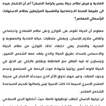
المادية و فرض نظام حياة يمس بكرامة الانسان؟ أم أن الانتحار مرده
الى طبيعة الصحة الاجتماعية والنفسية المرتبطين بنظام الاستهلاك
الرأسمالي المعاصر؟
معلوم أن الحياة تقوم على التوازن وعلى نظام اقتصادي واجتماعي
وثقافي ملازم للإنسان، ويغطي متطلبات حياته المادية والمعنوية و
الصحية. والانتحار يعني اختفاء لذلك التوازن من نظام الحياة
والاحساس بانسداد طريق الحياة والذي يفقد معه الشخص التمييز،
ويتساوى له فيه العقل مع العاطفة ويقتنع بالتخلي عن الحق في
الحياة لكونه أصبح روتينيا بشهادة موت الرحمة في المجتمع وعدم
وجود المنقذ، وغير مهم تذوق الأثر الذي سيحدثه الانتحار في محيط
المنتحر الاسري لاسيما اذا كانت الاسرة ليس بإمكانها تقديم المساعدة
للشخص المنتحر.
ان تركيبة الانسان تتطلب توظيفها كاملة حيث أحاطها الدين الاسلامي