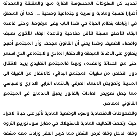
تحديد كل السلوكات المحسوسة الضارة منها والمقلقة والمحدثة
أضرارا نفسية ومادية وأسرية واجتماعية وصحية …. كما أن المنطق
في ارتباطه بنظام الحياة في هذا الباب يبقى مرفوضا، وحتى قاعدة
البقاء للأصلح مسيئة للأقل صلاحية وقاعدة البقاء للأقوى تعنيف
واقصاء للضعيف وهذا يعني أن القانون مجحف وأن المجتمع أصبح
ينطوي على الاهانة المبطنة والاحتقار المادي والاجتماعي الذي استمر
حتى مع الحداثة والتقدم، وبهذا فالمجتمع التقليدي يريد الانتقال
دون التخلص من سلبيات المجتمع البدائي، كالانتقال من القبيلة الى
المدينة وتعويض الانتماء العرقي بالانتماء الترابي الاداري والسياسي
مما جعل تعويض العادات بالقانون يعيق الاندماج في المجتمع
القانوني المعاصر.
وللضغوطات الاقتصادية وسوء الوضعية المادية تأثير على حياة الافراد
حيث ارتفعت التكاليف المادية للاستهلاك في مقابل سوء توزيع الثروة
وقلة الدخل وقلة فرص الشغل مما كرس الفقر وزادت معه مشقة