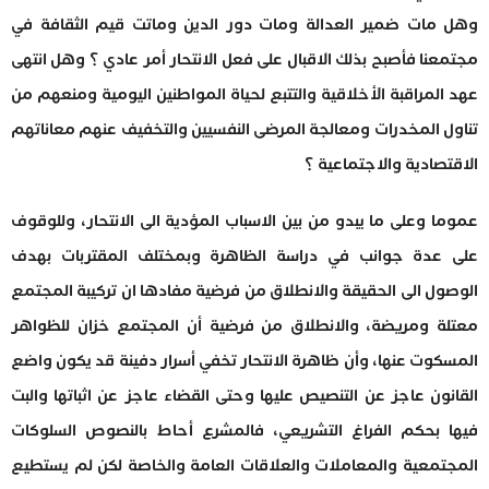
وهل مات ضمير العدالة ومات دور الدين وماتت قيم الثقافة في
مجتمعنا فأصبح بذلك الاقبال على فعل الانتحار أمر عادي ؟ وهل انتهى
عهد المراقبة الأخلاقية والتتبع لحياة المواطنين اليومية ومنعهم من
تناول المخدرات ومعالجة المرضى النفسيين والتخفيف عنهم معاناتهم
الاقتصادية والاجتماعية ؟
عموما وعلى ما يبدو من بين الاسباب المؤدية الى الانتحار، وللوقوف
على عدة جوانب في دراسة الظاهرة وبمختلف المقتربات بهدف
الوصول الى الحقيقة والانطلاق من فرضية مفادها ان تركيبة المجتمع
معتلة ومريضة، والانطلاق من فرضية أن المجتمع خزان للظواهر
المسكوت عنها، وأن ظاهرة الانتحار تخفي أسرار دفينة قد يكون واضع
القانون عاجز عن التنصيص عليها وحتى القضاء عاجز عن اثباتها والبت
فيها بحكم الفراغ التشريعي، فالمشرع أحاط بالنصوص السلوكات
المجتمعية والمعاملات والعلاقات العامة والخاصة لكن لم يستطيع