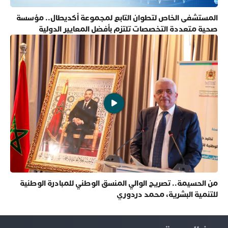
المستشفى الخاص لتطوان التابع لمجموعة أكديطال.. مؤسسة
صحية متعددة التخصصات تلتزم بأفضل المعايير الدولية
من الحسيمة.. تصريح الوالي المنسق الوطني للمبادرة الوطنية
للتنمية البشرية، محمد دردوري