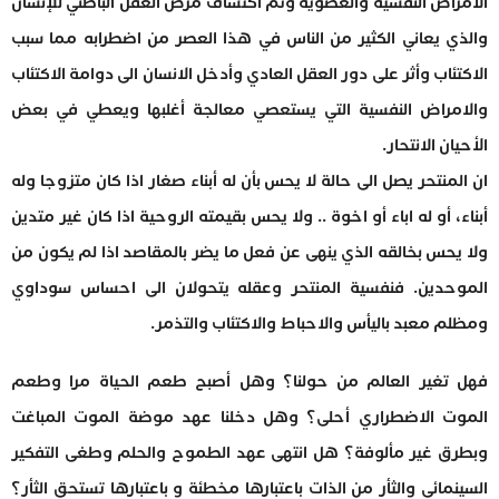
الامراض النفسية والعضوية وتم اكتشاف مرض العقل الباطني للإنسان
والذي يعاني الكثير من الناس في هذا العصر من اضطرابه مما سبب
الاكتئاب وأثر على دور العقل العادي وأدخل الانسان الى دوامة الاكتئاب
والامراض النفسية التي يستعصي معالجة أغلبها ويعطي في بعض
الأحيان الانتحار.
ان المنتحر يصل الى حالة لا يحس بأن له أبناء صغار اذا كان متزوجا وله
أبناء، أو له اباء أو اخوة .. ولا يحس بقيمته الروحية اذا كان غير متدين
ولا يحس بخالقه الذي ينهى عن فعل ما يضر بالمقاصد اذا لم يكون من
الموحدين. فنفسية المنتحر وعقله يتحولان الى احساس سوداوي
ومظلم معبد باليأس والاحباط والاكتئاب والتذمر.
فهل تغير العالم من حولنا؟ وهل أصبح طعم الحياة مرا وطعم
الموت الاضطراري أحلى؟ وهل دخلنا عهد موضة الموت المباغت
وبطرق غير مألوفة؟ هل انتهى عهد الطموح والحلم وطغى التفكير
السينمائي والثأر من الذات باعتبارها مخطئة و باعتبارها تستحق الثأر؟