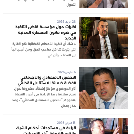
التحول
28 أبريل 2026
نظرات حول مؤسسة قاضي التنفيذ
في ضوء قانون المسطرة المدنية
الجديد
لا شك أن تنفيذ الأحكام القضائية هو الغاية
التي يتوخاها كل صاحب الحق ومن أجلها لجأ
إلى القضاء، وأن في
6 مارس 2026
التحصين الاقتصادي والاجتماعي
للقضاة ضمانة للاستقلال القضائي
أثار الموضوع مؤخرًا إشكالًا مشروعًا حول
مدى سلامة ربط الزيادة في أجور القضاة
بمفهوم “تحصين الاستقلال القضائي”، وقد
حذر بعض
13 فبراير 2026
قراءة في مستجدات أحكام الشيك
والكمبيالة وفق آخر التعديلات