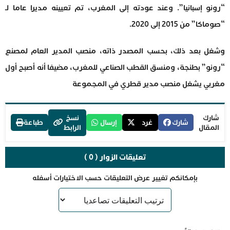
“رونو إسبانيا”. وعند عودته إلى المغرب، تم تعيينه مديرا عاما لـ
“صوماكا” من 2015 إلى 2020.
وشغل بعد ذلك، بحسب المصدر ذاته، منصب المدير العام لمصنع
“رونو” بطنجة، ومنسق القطب الصناعي للمغرب، مضيفا أنه أصبح أول
مغربي يشغل منصب مدير قطري في المجموعة
شارك
نسخ
شارك
غرد
إرسال
طباعة
المقال
الرابط
تعليقات الزوار ( 0 )
بإمكانكم تغيير عرض التعليقات حسب الاختيارات أسفله