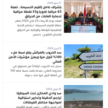
21 مايو 2026
بإشراف عامل إقليم الحسيمة.. تعبئة
65 مراقبا غابويا و35 نقطة مراقبة
لحماية الغابات من الحرائق
انعقد يوم الأربعاء 20 ماي 2026 بمقر
عمالة إقليم الحسيمة، اجتماع اللجنة
الإقليمية لليقظة والوقاية من الحرائق
بالمجال الغابوي، خصص
8 أبريل 2026
سد الخروب بالعرائش يبلغ نسبة ملء
100% لأول مرة ويعزز مؤشرات الأمن
المائي
سجل سد الخروب ارتفاعاً غير مسبوق في
مخزونه المائي، بعدما بلغت نسبة ملئه 100
في المائة لأول مرة منذ دخوله
10 فبراير 2026
سد وادي المخازن تحت السيطرة:
تراجع الحقينة وتدابير استباقية
لمواجهة مخاطر الفيضانات
أكد ياسين وهبي، رئيس قسم التقييم