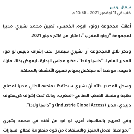
شمال بريس
كتب في 11 نوفمبر 2021 - 10:56 م
أعلنت مجموعة رونو، اليوم الخميس، تعيين محمد بشيري مديرا
لمجموعة “رونو المغرب”، اعتبارا من فاتح دجنبر 2021.
وذكر بلاغ للمجموعة أن بشيري سيعمل تحت إشراف دينيس لو فو،
المدير العام لـ “داسيا ولادا”، عضو مجلس الإدارة، ليعوض بذلك مارك
ناصيف، موضحا أنه سيتكفل بمهام تنسيق الأنشطة بالمملكة.
وسجل المصدر ذاته أن بشيري سيحتفظ بمنصبه الحالي مديرا لمصنع
طنجة ومنسقا للقطب الصناعي-المغرب، وذلك تحت إشراف كريستوف
دريدي، مدير (Industrie Global Access) و”داسيا ولادا”.
وفي تصريح بالمناسبة، أعرب لو فو عن ثقته في محمد بشيري
“لمواصلة العمل المنجز والاستفادة من قوة منظومة قطاع السيارات