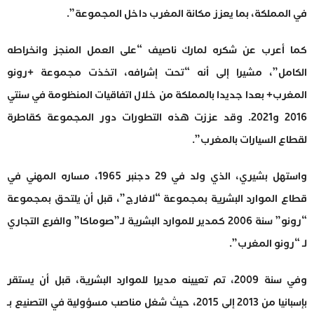
في المملكة، بما يعزز مكانة المغرب داخل المجموعة”.
كما أعرب عن شكره لمارك ناصيف “على العمل المنجز وانخراطه
الكامل”، مشيرا إلى أنه “تحت إشرافه، اتخذت مجموعة +رونو
المغرب+ بعدا جديدا بالمملكة من خلال اتفاقيات المنظومة في سنتي
2016 و2021. وقد عززت هذه التطورات دور المجموعة كقاطرة
لقطاع السيارات بالمغرب”.
واستهل بشيري، الذي ولد في 29 دجنبر 1965، مساره المهني في
قطاع الموارد البشرية بمجموعة “لافارج”، قبل أن يلتحق بمجموعة
“رونو” سنة 2006 كمدير للموارد البشرية لـ”صوماكا” والفرع التجاري
لـ “رونو المغرب”.
وفي سنة 2009، تم تعيينه مديرا للموارد البشرية، قبل أن يستقر
بإسبانيا من 2013 إلى 2015، حيث شغل مناصب مسؤولية في التصنيع بـ