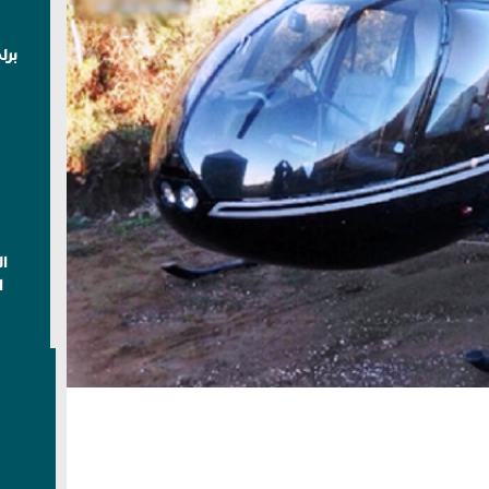
برل
ا
ا