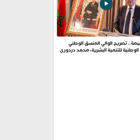
مة.. تصريح الوالي المنسق الوطني
 الوطنية للتنمية البشرية، محمد دردوري