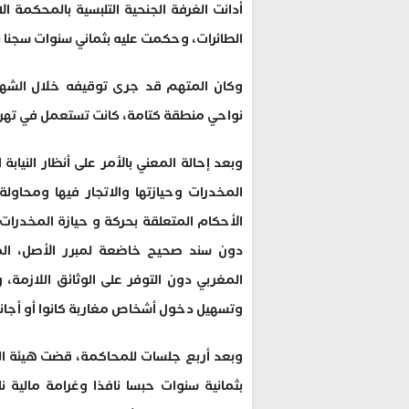
أدانت الغرفة الجنحية التلبسية بالمحكمة ال
الطائرات، وحكمت عليه بثماني سنوات سجنا نافذا، وغرام
وكان المتهم قد جرى توقيفه خلال الشهر 
نواحي منطقة كتامة، كانت تستعمل في تهري
وبعد إحالة المعني بالأمر على أنظار النيابة
المخدرات وحيازتها والاتجار فيها ومحاو
الأحكام المتعلقة بحركة و حيازة المخدرات 
دون سند صحيح خاضعة لمبرر الأصل، المش
المغربي دون التوفر على الوثائق اللازمة
وتسهيل دخول أشخاص مغاربة كانوا أو أجانب
وبعد أربع جلسات للمحاكمة، قضت هيئة ال
بثمانية سنوات حبسا نافذا وغرامة مالية 