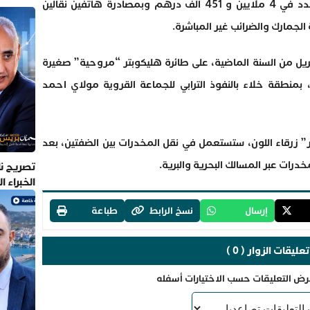
والضرائب غير المباشرة تعويضا إجماليا محدد في 4 ملايين و 451 ألف درهم وبمصادرة هاتفين نقالين
الجمارك والضرائب غير المباشرة.
ريل من السنة الماضية، على طائرة هليكوبتر “مروحية” صغيرة
بمنطقة خلاء بالنفوذ الترابي للجماعة القروية مولاي احمد
زرقاء اللون، ستستعمل في نقل المخدرات بين الضفتين، بعد
درات عبر المسالك البحرية والبرية.
تصريح نا
الخبراء 
إرسال
نسخ الرابط
طباعة
تعليقات الزوار ( 0 )
رض التعليقات حسب الاختيارات أسفله