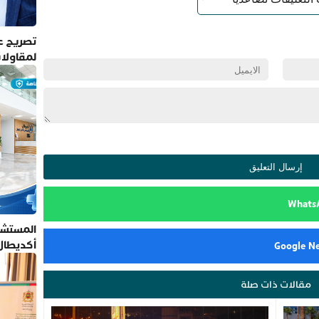
تصريح عم
لمقاولا
المستشف
أكديطال
تلتزم بأ
مقالات ذات صلة