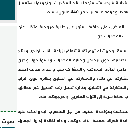
ابتدائية بتارجسيت، متهما بإنتاج المخدرات، وتهريبها باستعمال
ة مالية تزيد من 440 مليون سنتيم.
الماضي، على خلفية العثور على طائرة مروحية متخلى عنها
ب المخدرات جوا.
 العامة، وجهت له تهم ثقيلة تتعلق بزراعة القنب الهندي وإنتاج
لة تصديرها دون ترخيص وحيازة المخدرات واستهلاكها، وخرق
داخل الدائرة الجمركية و المشاركة فيها و حيازة بضاعة أجنبية
اركة في ذلك، والمشاركة في التحليق بطائرة فوق التراب
، والمشاركة في التحليق بطائرة تحمل رقم تسجيل غير مطابق،
 بصفة سرية إلى التراب المغربي أو خرجوهم منه.
محكمة بمؤاخذة المتهم من اجل المنسوب اليه والحكم عليه
صوت و
نافذة قدرها خمسة ألاف درهم، وأداه لفائدة إدارة الجمارك