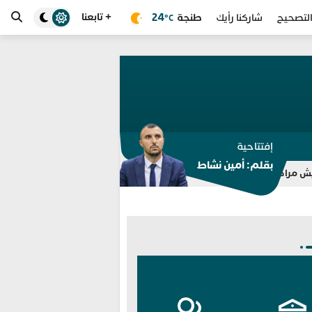
+ تابعنا
طنجة
24
لتصحيح
شاركنا رأيك
°C
إفتتاحية
بقلم: أمين نشاط
للمرة الثامنة.. مختبر الشرطة العلمية المغربي يوسع اعتماد «O