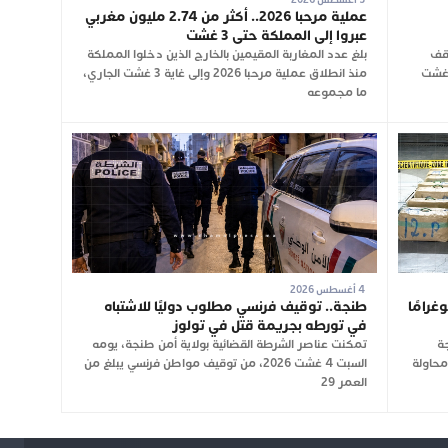
عملية مرحبا 2026.. أكثر من 2.74 مليون مغربي
عبروا إلى المملكة حتى 3 غشت
وقف
بلغ عدد المغاربة المقيمين بالخارج الذين دخلوا المملكة
 عن العمل لمدة ساعة، اليوم الأربعاء 5 غشت
منذ انطلاق عملية مرحبا 2026 وإلى غاية 3 غشت الجاري،
ما مجموعه
4 أغسطس 2026
ط يحبط تهريب 350 كيلوغرامًا
طنجة.. توقيف فرنسي مطلوب دوليًا للاشتباه
في تورطه بجريمة قتل في تولوز
ة
تمكنت عناصر الشرطة القضائية بولاية أمن طنجة، يومه
2، من إحباط محاولة
السبت 4 غشت 2026، من توقيف مواطن فرنسي يبلغ من
العمر 29