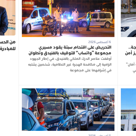
من الحسي
6 أغسطس 2026
ة..
التحريض على اقتحام سبتة يقود مسيري
للمبادرة
ز أمن
مجموعة “واتساب” للتوقيف بالفنيدق وتطوان
أوقفت عناصر الدرك الملكي بالفنيدق، في إطار الجهود
أمان”
الرامية إلى مكافحة الهجرة غير النظامية، شخصين يشتبه
في
في إشرافهما على مجموعة
5 أغسطس 2026