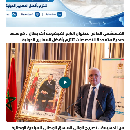
المستشفى الخاص لتطوان التابع لمجموعة أكديطال.. مؤسسة
صحية متعددة التخصصات تلتزم بأفضل المعايير الدولية
من الحسيمة.. تصريح الوالي المنسق الوطني للمبادرة الوطنية