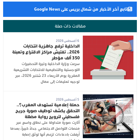
تابع آخر الأخبار من شمال بريس على Google News
مقالات ذات صلة
6 أغسطس 2026
الداخلية ترفع جاهزية انتخابات
2026.. تفتيش مراكز الاقتراع وتعبئة
350 ألف مؤطر
سرعت وزارة الداخلية وتيرة التحضيرات
اللوجستية والتنظيمية للانتخابات التشريعية
المقررة يوم الأربعاء 23 شتنبر 2026، عبر
توجيه تعليمات إلى عمال
5 أغسطس 2026
حملة إعلامية تستهدف المغرب؟..
التحقق يكشف توظيف صورة جريح
فلسطيني لترويج رواية مضللة
أثارت صورة متداولة على نطاق واسع عبر
منصات التواصل الاجتماعي جدلاً كبيراً، بعدما
أُرفقت بادعاءات تزعم أنها توثق إصابة