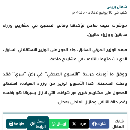
شمال بريس
كتب في 10 يونيو 2022 - 4:25 م
مؤشرات صيف ساخن تؤكدها وقائع‎ التحقيق في مشاريع وزراء
سابقين و وزراء حاليين.
فبعد الوزير الحركي السابق، جاء الدور على الوزير الاستقلالي السابق،
الذي بات متهما بالتلاعب في مشاريع ملكية.
ووفق ما أوردته جريدة “الأسبوع الصحفي” في ركن “سري” فقد
وصلت السمطة، هذا الأسبوع لوزير من وزراء السيادة، استطاع
الحصول على مشاريع كبرى عبر شركته، التي لا زال يسيرها هو بنفسه
رغم حالة التنافي ومازال العاطي يعطي.
شارك
نسخ
شارك
غرد
إرسال
طباعة
المقال
الرابط