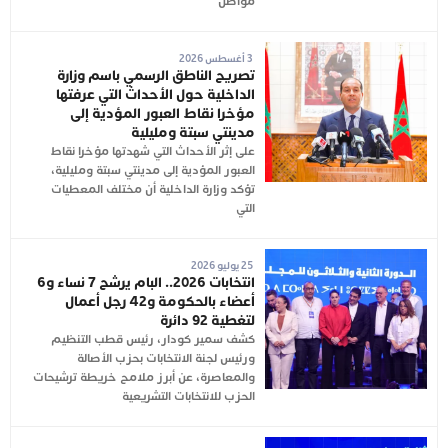
مواطن
3 أغسطس 2026
تصريح الناطق الرسمي باسم وزارة
الداخلية حول الأحداث التي عرفتها
مؤخرا نقاط العبور المؤدية إلى
مدينتي سبتة ومليلية
على إثر الأحداث التي شهدتها مؤخرا نقاط
العبور المؤدية إلى مدينتي سبتة ومليلية،
تؤكد وزارة الداخلية أن مختلف المعطيات
التي
25 يوليو 2026
انتخابات 2026.. البام يرشح 7 نساء و6
أعضاء بالحكومة و42 رجل أعمال
لتغطية 92 دائرة
كشف سمير كودار، رئيس قطب التنظيم
ورئيس لجنة الانتخابات بحزب الأصالة
والمعاصرة، عن أبرز ملامح خريطة ترشيحات
الحزب للانتخابات التشريعية