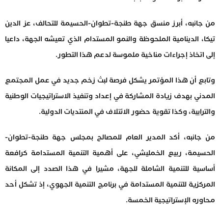
من جانبه، أبرز منسق جهة طنجة-تطوان-الحسيمة للتحالف، عز الدين
تيكا، الدينامية الملحوظة والنمو المستدام الذي تعيشه الجهة، داعيا
إلى اتخاذ إجراءات مناخية ملموسة لدعم هذا التطور.
وتابع أن هذا المؤتمر يشكل فرصة لبث زخم جديد في عمل المجتمع
المدني بهدف زيادة المشاركة في إعداد وتنفيذ الاستراتيجيات الوطنية
والترابية، وكذا تقوية حضور الائتلاف في المنتديات الدولية.
من جانبه، أكد المدير العام للمصالح بمجلس جهة طنجة-تطوان-
الحسيمة، ربيع الخمليشي، على أهمية التنمية المستدامة كرافعة
أساسية للتنمية الشاملة للجهة، مشيرا في هذا الصدد إلى المكانة
المركزية للتنمية المستدامة في برنامج التنمية الجهوي، إذ تشكل أحد
محاوره الإستراتيجية الخمسة.