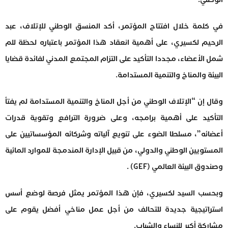
في كلمة خلال افتتاح المؤتمر، أكد المنسق الوطني للإتلاف، عبد
الرحيم لكسيري، على أهمية انعقاد هذا المؤتمر باعتباره لحظة للم
شمل الأعضاء، مجددا التأكيد على التزام المجتمع المدني لفائدة قضايا
البيئة والمناخ والتنمية المستدامة.
وقال إن “الإتلاف الوطني من أجل المناخ والتنمية المستدامة لم يفتأ
التأكيد على أهمية برامجه، وعلى ضرورة الترافع وتقوية قدرات
أعضائه”، مسلطا الضوء على تنويع آلياته وشركائه المؤسساتيين على
المستويين الوطني والدولي، من قبيل الإدارة المندمجة للموارد المائية
وصندوق البيئة العالمي (GEF) .
وبحسب السيد لكسيري، فإن هذا المؤتمر يمثل فرصة لوضع أسس
استراتيجية جديدة للتحالف من أجل عمل مناخي أفضل يقوم على
مشاركة أكبر للنساء والشباب.