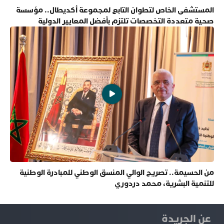
المستشفى الخاص لتطوان التابع لمجموعة أكديطال.. مؤسسة
صحية متعددة التخصصات تلتزم بأفضل المعايير الدولية
من الحسيمة.. تصريح الوالي المنسق الوطني للمبادرة الوطنية
للتنمية البشرية، محمد دردوري
عن الجريدة