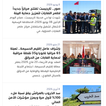
8 يونيو 2026
صور.. تارجيست تفتتح مركزاً جديداً
لطمر النفايات لتعزيز حماية البيئة
شهدت نواحي مدينة تارجيست، صباح اليوم
الإثنين 08 يونيو 2026، الانطلاقة الرسمية
لأشغال تشغيل واستغلال مركز طمر
النفايات المنزلية، في
21 مايو 2026
بإشراف عامل إقليم الحسيمة.. تعبئة
65 مراقبا غابويا و35 نقطة مراقبة
لحماية الغابات من الحرائق
انعقد يوم الأربعاء 20 ماي 2026 بمقر
عمالة إقليم الحسيمة، اجتماع اللجنة
الإقليمية لليقظة والوقاية من الحرائق
بالمجال الغابوي، خصص
8 أبريل 2026
سد الخروب بالعرائش يبلغ نسبة ملء
100% لأول مرة ويعزز مؤشرات الأمن
المائي