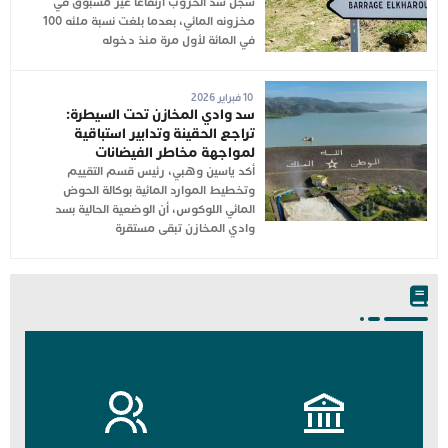
سجل سد الخروب ارتفاعاً غير مسبوق في
مخزونه المائي، بعدما بلغت نسبة ملئه 100
في المائة لأول مرة منذ دخوله
10 فبراير 2026
سد وادي المخازن تحت السيطرة:
تراجع الحقينة وتدابير استباقية
لمواجهة مخاطر الفيضانات
أكد ياسين وهبي، رئيس قسم التقييم
وتخطيط الموارد المائية بوكالة الحوض
المائي اللوكوس، أن الوضعية الحالية بسد
وادي المخازن تبقى مستقرة