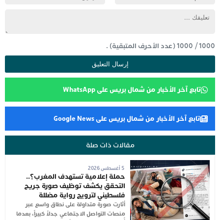
1000
/
1000
(عدد الأحرف المتبقية) .
تابع آخر الأخبار من شمال بريس على WhatsApp
تابع آخر الأخبار من شمال بريس على Google News
مقالات ذات صلة
5 أغسطس 2026
حملة إعلامية تستهدف المغرب؟..
التحقق يكشف توظيف صورة جريح
فلسطيني لترويج رواية مضللة
أثارت صورة متداولة على نطاق واسع عبر
منصات التواصل الاجتماعي جدلاً كبيراً، بعدما