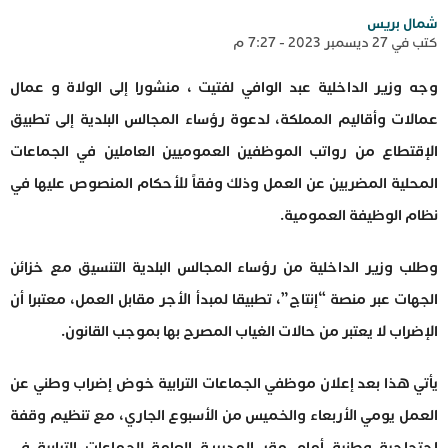
شمال بريس
كتب في 27 ديسمبر 2023 - 7:27 م
وجه وزير الداخلية عبد الوافي لفتيت ، منشورا إلى الولاة و عمال
عمالات وأقاليم المملكة، لدعوة رؤساء المجالس البلدية إلى تطبيق
الإقتطاع من رواتب الموظفين العموميين العاملين في الجماعات
المحلية المضربين عن العمل وذلك وفقاً للأحكام المنصوص عليها في
نظام الوظيفة العمومية.
وطلب وزير الداخلية من رؤساء المجالس البلدية التنسيق مع خزائن
الجهات عبر منصة “إنتاج”، تطبيقا لمبدأ الأجر مقابل العمل، معتبرا أن
الإضراب لا يعتبر من حالات الغياب المصرح بها بموجب القانون.
يأتي هذا بعد إعلان موظفي الجماعات الترابية خوض إضراب وطني عن
العمل يومي الأربعاء والخميس من الأسبوع الجاري، مع تنظيم وقفة
احتجاجية وطنية أمام مقر المديرية العامة للجماعات الترابية في