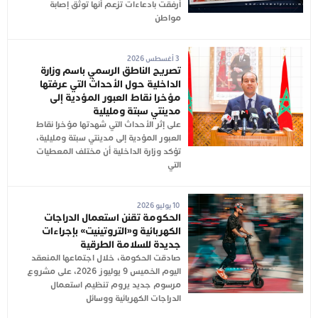
أُرفقت بادعاءات تزعم أنها توثق إصابة
مواطن
3 أغسطس 2026
تصريح الناطق الرسمي باسم وزارة
الداخلية حول الأحداث التي عرفتها
مؤخرا نقاط العبور المؤدية إلى
مدينتي سبتة ومليلية
على إثر الأحداث التي شهدتها مؤخرا نقاط
العبور المؤدية إلى مدينتي سبتة ومليلية،
تؤكد وزارة الداخلية أن مختلف المعطيات
التي
10 يوليو 2026
الحكومة تقنن استعمال الدراجات
الكهربائية و«التروتينيت» بإجراءات
جديدة للسلامة الطرقية
صادقت الحكومة، خلال اجتماعها المنعقد
اليوم الخميس 9 يوليوز 2026، على مشروع
مرسوم جديد يروم تنظيم استعمال
الدراجات الكهربائية ووسائل