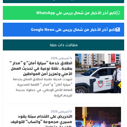
تابع آخر الأخبار من شمال بريس على WhatsApp
تابع آخر الأخبار من شمال بريس على Google News
مقالات ذات صلة
6 أغسطس 2026
انطلاق خدمة “سيارة أمان” و “مدار ”
بطنجة.. نقلة نوعية في تحديث العمل
الأمني وتعزيز أمن المواطنين
شهدت مدينة طنجة انطلاق العمل بخدمة
“سيارة أمان” و”مدار ” التابعة للمديرية
العامة للأمن الوطني، في خطوة جديدة
تترجم الرؤية
6 أغسطس 2026
التحريض على اقتحام سبتة يقود
مسيري مجموعة “واتساب” للتوقيف