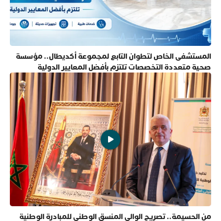
المستشفى الخاص لتطوان التابع لمجموعة أكديطال.. مؤسسة
صحية متعددة التخصصات تلتزم بأفضل المعايير الدولية
من الحسيمة.. تصريح الوالي المنسق الوطني للمبادرة الوطنية