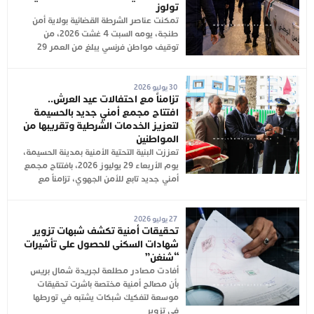
تولوز
تمكنت عناصر الشرطة القضائية بولاية أمن
طنجة، يومه السبت 4 غشت 2026، من
توقيف مواطن فرنسي يبلغ من العمر 29
30 يوليو 2026
تزامناً مع احتفالات عيد العرش..
افتتاح مجمع أمني جديد بالحسيمة
لتعزيز الخدمات الشرطية وتقريبها من
المواطنين
تعززت البنية التحتية الأمنية بمدينة الحسيمة،
يوم الأربعاء 29 يوليوز 2026، بافتتاح مجمع
أمني جديد تابع للأمن الجهوي، تزامناً مع
27 يوليو 2026
تحقيقات أمنية تكشف شبهات تزوير
شهادات السكنى للحصول على تأشيرات
“شنغن”
أفادت مصادر مطلعة لجريدة شمال بريس
بأن مصالح أمنية مختصة باشرت تحقيقات
موسعة لتفكيك شبكات يشتبه في تورطها
في تزوير