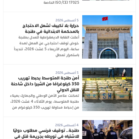
ISO/CEI 17025 الخاصة
5 أغسطس 2026
حرارة بلا تكييف تشعل الاحتجاج
بالمحكمة الابتدائية في طنجة
أعلنت النقابة الديمقراطية للعدل بطنجة
خوض توقف احتجاجي عن العمل لمدة
ساعة، اليوم الأربعاء 5 غشت 2026، تنديداً
باستمرار تعطل
5 أغسطس 2026
أمن طنجة المتوسط يحبط تهريب
350 كيلوغرامًا من الشيرا داخل شاحنة
للنقل الدولي
تمكنت عناصر الأمن الوطني والجمارك بميناء
طنجة المتوسط، يوم الثلاثاء 4 غشت 2026،
من إحباط محاولة تهريب 350 كيلوغرام من
4 أغسطس 2026
طنجة.. توقيف فرنسي مطلوب دوليًا
للاشتباه في تورطه بجريمة قتل في