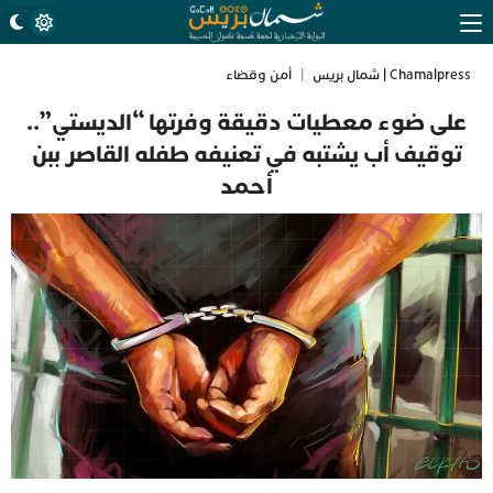
Chamalpress | شمال بريس
|
أمن وقضاء
على ضوء معطيات دقيقة وفرتها “الديستي”..
توقيف أب يشتبه في تعنيفه طفله القاصر ببن
أحمد